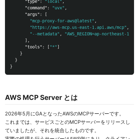
"type"
:
"local"
,
"command"
:
"uvx"
,
"args"
:
[
"mcp-proxy-for-aws@latest"
,
"https://aws-mcp.us-east-1.api.aws/mcp"
,
"--metadata"
,
"AWS_REGION=ap-northeast-1"
],
"tools"
:
[
"*"
]
}
}
}
AWS MCP Server とは
2026年5月にGAとなったAWSのMCPサーバーです。
これまでは、サービスごとのMCPサーバーをリリースし
ていましたが、それを統合したものです。
実際の処理を行うサーバーはAWS側にあり、クライアン