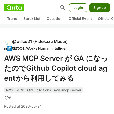
search
Login
Signup
Trend
Stock List
Question
Official Event
Official
@
willco21
(
Hidekazu Masui
)
in
株式会社Works Human Intelligence
AWS MCP Server が GA になっ
たのでGithub Copilot cloud ag
entから利用してみる
AWS
MCP
GitHubActions
aws-mcp-server
5
Posted at
2026-05-24