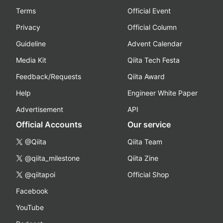
Terms
Official Event
Privacy
Official Column
Guideline
Advent Calendar
Media Kit
Qiita Tech Festa
Feedback/Requests
Qiita Award
Help
Engineer White Paper
Advertisement
API
Official Accounts
Our service
@Qiita
Qiita Team
@qiita_milestone
Qiita Zine
@qiitapoi
Official Shop
Facebook
YouTube