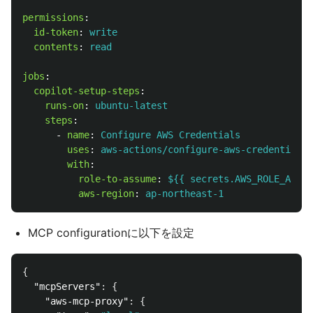
permissions
:
id-token
:
write
contents
:
read
jobs
:
copilot-setup-steps
:
runs-on
:
ubuntu-latest
steps
:
-
name
:
Configure AWS Credentials
uses
:
aws-actions/configure-aws-credentials@
with
:
role-to-assume
:
${{ secrets.AWS_ROLE_ARN }
aws-region
:
ap-northeast-1
MCP configurationに以下を設定
{
"mcpServers"
:
{
"aws-mcp-proxy"
:
{