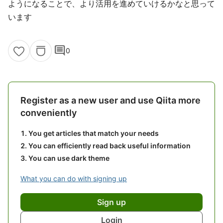
ようになることで、より活用を進めていけるかなと思って
います
comment
0
Register as a new user and use Qiita more
conveniently
You get articles that match your needs
You can efficiently read back useful information
You can use dark theme
What you can do with signing up
Sign up
Login