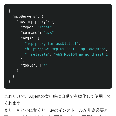
{
"mcpServers"
:
{
"aws-mcp-proxy"
:
{
"type"
:
"local"
,
"command"
:
"uvx"
,
"args"
:
[
"mcp-proxy-for-aws@latest"
,
"https://aws-mcp.us-east-1.api.aws/mcp"
,
"--metadata"
,
"AWS_REGION=ap-northeast-1"
],
"tools"
:
[
"*"
]
}
}
}
これだけで、Agentの実行時に自動で有効化して使用して
くれます
また、AIとかに聞くと、uvのインストールが別途必要と