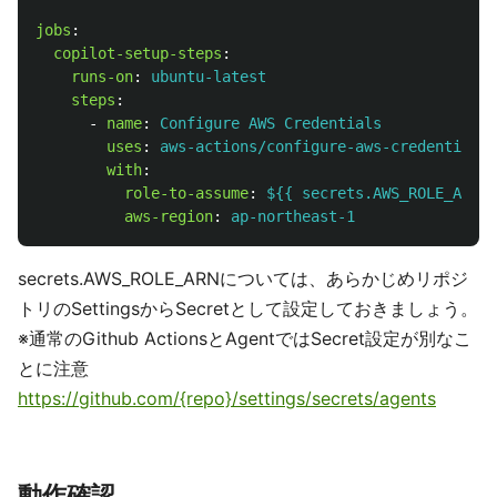
jobs
:
copilot-setup-steps
:
runs-on
:
ubuntu-latest
steps
:
-
name
:
Configure AWS Credentials
uses
:
aws-actions/configure-aws-credentials@
with
:
role-to-assume
:
${{ secrets.AWS_ROLE_ARN }
aws-region
:
ap-northeast-1
secrets.AWS_ROLE_ARNについては、あらかじめリポジ
トリのSettingsからSecretとして設定しておきましょう。
※通常のGithub ActionsとAgentではSecret設定が別なこ
とに注意
https://github.com/{repo}/settings/secrets/agents
動作確認