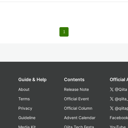
。
1
Guide & Help
Contents
Official
About
Release Note
@Qiita
Terms
Official Event
@qiita
Privacy
Official Column
@qiita
Guideline
Advent Calendar
Faceboo
Media Kit
Qiita Tech Festa
YouTube