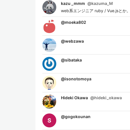
kazu _mmm
@
kazuma_M
web系エンジニア ruby / Vue.jsとか
@
moeka802
@
webzawa
@
sibataka
@
isonotomoya
Hideki Okawa
@
hideki_okawa
@
gogokounan