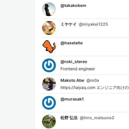
@
takakobem
ミヤケイ
@
miyakei1225
@
haselatte
@
roki_stereo
Frontend engineer
Makoto Abe
@
m0a
https://taiyaq.com エンジニ
@
murasak1
松野 弘法
@
hiro_matsuno2