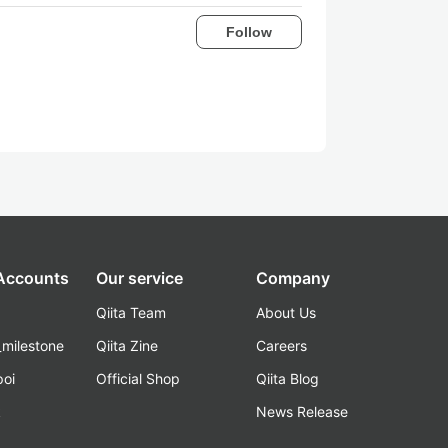
Follow
 Accounts
Our service
Company
Qiita Team
About Us
_milestone
Qiita Zine
Careers
poi
Official Shop
Qiita Blog
k
News Release