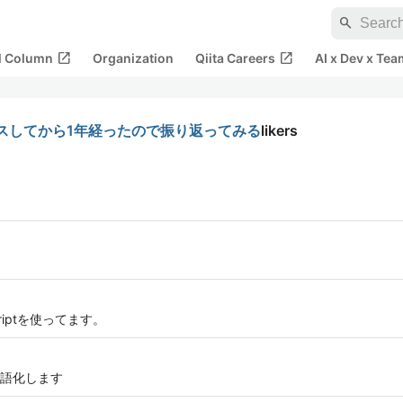
search
open_in_new
open_in_new
al Column
Organization
Qiita Careers
AI x Dev x Tea
リリースしてから1年経ったので振り返ってみる
likers
riptを使ってます。
語化します