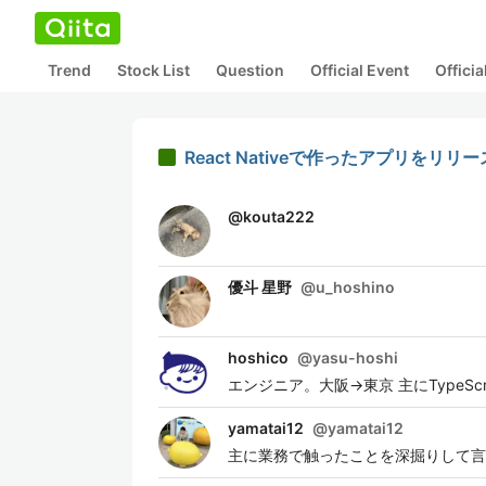
Trend
Stock List
Question
Official Event
Offici
React Nativeで作ったアプリを
@
kouta222
優斗 星野
@
u_hoshino
hoshico
@
yasu-hoshi
エンジニア。大阪→東京 主にTypeSc
yamatai12
@
yamatai12
主に業務で触ったことを深掘りして言