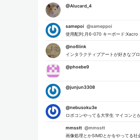
@
Alucard_4
samepoi
@
sameppoi
使用配列:月6-070 キーボード:Xacro
@
no6link
インタラクティブアートが好きなプロ
@
phoebe9
@
junjun3308
@
nebusoku3e
ロボコンやってる大学生 マイコンとかセンサーとか
mmsstt
@
mmsstt
画像処理とかSIMDとかをやってる社会人4年