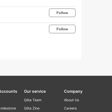
Follow
Follow
 Accounts
Our service
Company
Qiita Team
About Us
_milestone
Qiita Zine
Careers