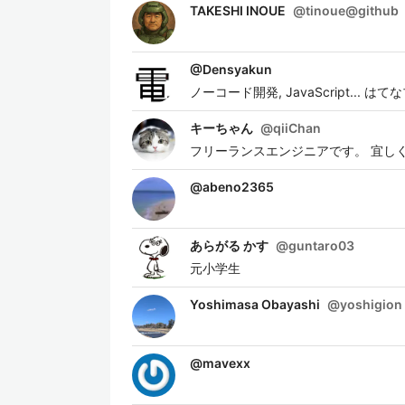
TAKESHI INOUE
@
tinoue@github
@
Densyakun
ノーコード開発, JavaScript... はてなブログ
キーちゃん
@
qiiChan
フリーランスエンジニアです。 宜し
@
abeno2365
あらがる かす
@
guntaro03
元小学生
Yoshimasa Obayashi
@
yoshigion
@
mavexx