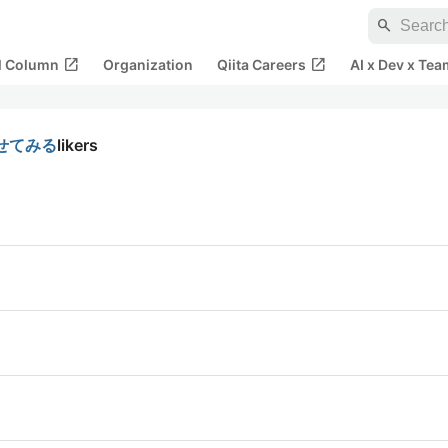
search
open_in_new
open_in_new
al Column
Organization
Qiita Careers
AI x Dev x Tea
せてみる
likers