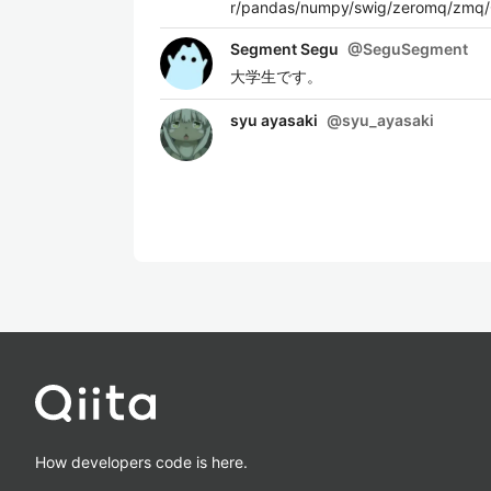
r/pandas/numpy/swig/zero
Segment Segu
@
SeguSegment
大学生です。
syu ayasaki
@
syu_ayasaki
How developers code is here.