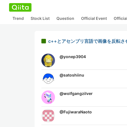
Trend
Stock List
Question
Official Event
Offici
c++とアセンブリ言語で画像を反転さ
@
yonep3904
@
satoshiinu
@
wolfgangzilver
@
FujiwaraNaoto