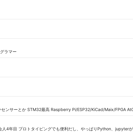
グラマー
 STM32最高 Raspberry Pi/ESP32/KiCad/Maix/FPGA AtC
目 プロトタイピングでも便利だし、やっぱりPython、jupyterが好き。 Py