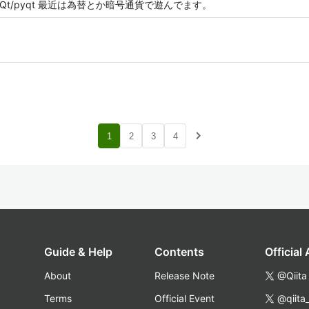
mq/zmq/Qt/pyqt 最近は為替とか暗号通貨で遊んでます。
navigate_next
1
2
3
4
Guide & Help
Contents
Official
About
Release Note
@Qiita
Terms
Official Event
@qiita