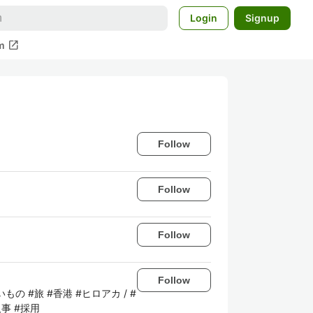
Login
Signup
open_in_new
m
Follow
Follow
Follow
Follow
いもの #旅 #香港 #ヒロアカ / #
人事 #採用