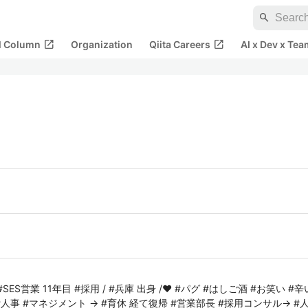
search
open_in_new
open_in_new
al Column
Organization
Qiita Careers
AI x Dev x Tea
SES営業 11年目 #採用 / #兵庫 出身 /❤️ #パグ #はしご酒 #お笑い #辛
→ #人事 #マネジメント → #育休 経て復帰 #営業部長 #採用コンサル→ #