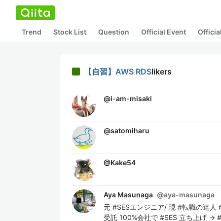
Trend
Stock List
Question
Official Event
Offici
【自習】AWS RDS
likers
@
i-am-misaki
@
satomiharu
@
Kake54
Aya Masunaga
@
aya-masunaga
元 #SESエンジニア/ 現 #転職の達人 #
受託 100%会社で #SES 立ち上げ 