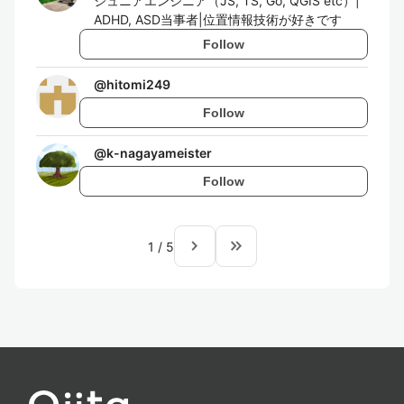
ジュニアエンジニア（JS, TS, Go, QGIS etc）|
ADHD, ASD当事者|位置情報技術が好きです
Follow
@
hitomi249
Follow
@
k-nagayameister
Follow
navigate_next
keyboard_double_arrow_right
1
/
5