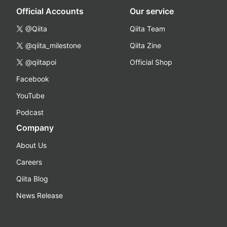
Official Accounts
Our service
@Qiita
Qiita Team
@qiita_milestone
Qiita Zine
@qiitapoi
Official Shop
Facebook
YouTube
Podcast
Company
About Us
Careers
Qiita Blog
News Release