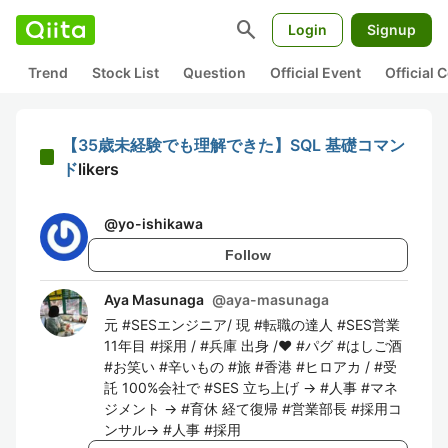
search
Login
Signup
Trend
Stock List
Question
Official Event
Official
【35歳未経験でも理解できた】SQL 基礎コマン
ド
likers
@
yo-ishikawa
Follow
Aya Masunaga
@
aya-masunaga
元 #SESエンジニア/ 現 #転職の達人 #SES営業
11年目 #採用 / #兵庫 出身 /❤️ #パグ #はしご酒
#お笑い #辛いもの #旅 #香港 #ヒロアカ / #受
託 100%会社で #SES 立ち上げ → #人事 #マネ
ジメント → #育休 経て復帰 #営業部長 #採用コ
ンサル→ #人事 #採用