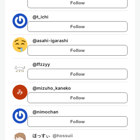
Follow
@
t_ichi
Follow
@
asahi-igarashi
Follow
@
ffzzyy
Follow
@
mizuho_kaneko
Follow
@
nimochan
Follow
ほっすぃ
@
hossuii