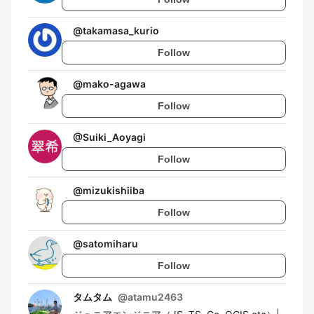
@
takamasa_kurio
Follow
@
mako-agawa
Follow
@
Suiki_Aoyagi
Follow
@
mizukishiiba
Follow
@
satomiharu
Follow
タムタム
@
atamu2463