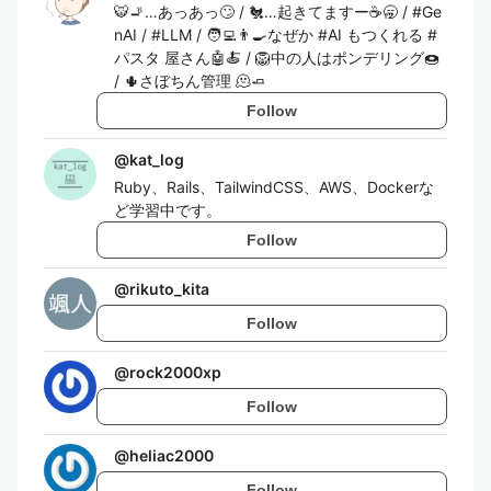
🐯🚬…あっあっ🙄 / 🐔…起きてますー☕️🥱 / #Ge
nAI / #LLM / 🧑‍💻👨‍🍳なぜか #AI もつくれる #
パスタ 屋さん🤖🍝 / 🦁中の人はポンデリング🍩
/ 🌵さぼちん管理 🫠🧈
Follow
@
kat_log
Ruby、Rails、TailwindCSS、AWS、Dockerな
ど学習中です。
Follow
@
rikuto_kita
Follow
@
rock2000xp
Follow
@
heliac2000
Follow