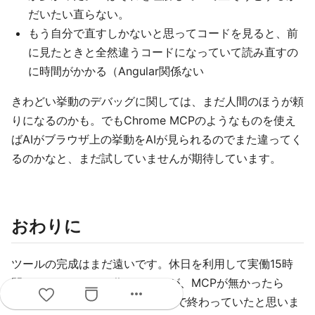
だいたい直らない。
もう自分で直すしかないと思ってコードを見ると、前
に見たときと全然違うコードになっていて読み直すの
に時間がかかる（Angular関係ない
きわどい挙動のデバッグに関しては、まだ人間のほうが頼
りになるのかも。でもChrome MCPのようなものを使え
ばAIがブラウザ上の挙動をAIが見られるのでまた違ってく
るのかなと、まだ試していませんが期待しています。
おわりに
ツールの完成はまだ遠いです。休日を利用して実働15時
間くらいでイチから作りましたが、MCPが無かったら
more_horiz
Angularの使い方を思い出すだけで終わっていたと思いま