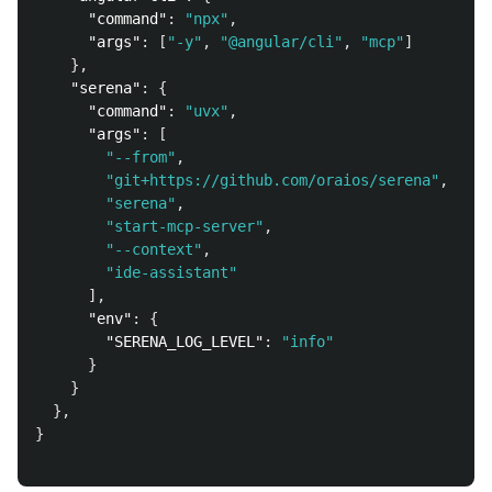
"command"
:
"npx"
,
"args"
:
[
"-y"
,
"@angular/cli"
,
"mcp"
]
},
"serena"
:
{
"command"
:
"uvx"
,
"args"
:
[
"--from"
,
"git+https://github.com/oraios/serena"
,
"serena"
,
"start-mcp-server"
,
"--context"
,
"ide-assistant"
],
"env"
:
{
"SERENA_LOG_LEVEL"
:
"info"
}
}
},
}