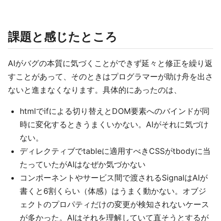
課題と感じたところ
AIがバグの本質に気づくことができず延々と修正を繰り返
すことがあって、そのときはプログラマーが助け舟を出さ
ないと進まなくなります。具体的にあったのは、
htmlでifによる切り替えとDOM要素へのバインドが同
時に変化するときうまくいかない。AIがそれに気づけ
ない。
ディレクティブでtableに適用すべきCSSがtbodyに当
たっていたがAIはなぜか気づかない
コンポーネントやサービス間で渡されるSignalはAIが
書くと6割くらい（体感）はうまく動かない。オブジ
ェクトのプロパティだけの変更が検知されないケース
が多かった。AIはそれを理解していて直そうとするが