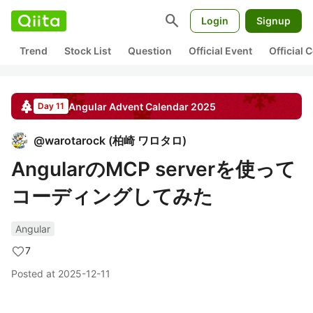
search
Login
Signup
Trend
Stock List
Question
Official Event
Official
Angular
Advent Calendar
2025
Day 11
@
warotarock
(
柏崎 ワロタロ
)
AngularのMCP serverを使って
コーディングしてみた
Angular
7
Posted at
2025-12-11