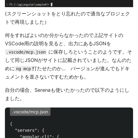
(スクリーンショットをとり忘れたので適当なプロジェク
トで再現しました）
何をすればよいのか分からなかったので上記サイトの
VSCode用の説明を見ると、出力にあるJSONを
に保存しろということのようです。そ
.vscode/mcp.json
して同じJSONがサイトに記載されていました。なんのた
めに
打たせたのか… バージョンが進んでもドキ
ng mcp
ュメントを直さないですむためかも。
自分の場合、Serenaも使いたかったので以下のようにし
ました。
.vscode/mcp.json
{
"servers"
:
{
"angular-cli"
:
{