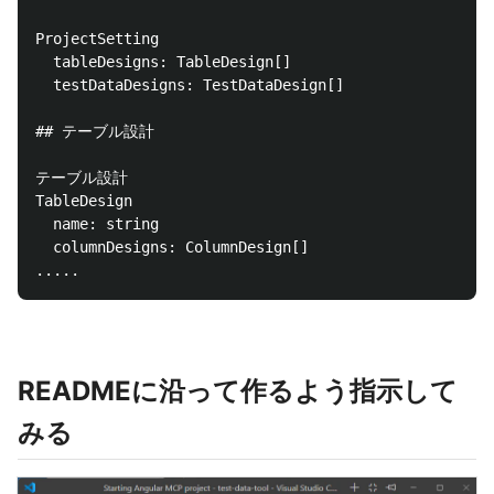
ProjectSetting

  tableDesigns: TableDesign[]

  testDataDesigns: TestDataDesign[]

## テーブル設計

テーブル設計

TableDesign

  name: string

  columnDesigns: ColumnDesign[]

READMEに沿って作るよう指示して
みる