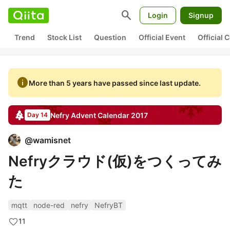
search
Login
Signup
Trend
Stock List
Question
Official Event
Official
info
More than 5 years have passed since last update.
Nefry
Advent Calendar
2017
Day 14
@
wamisnet
Nefryクラウド(仮)をつくってみ
た
mqtt
node-red
nefry
NefryBT
11