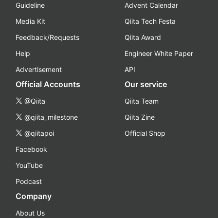
Guideline
Advent Calendar
Media Kit
Qiita Tech Festa
Feedback/Requests
Qiita Award
Help
Engineer White Paper
Advertisement
API
Official Accounts
Our service
@Qiita
Qiita Team
@qiita_milestone
Qiita Zine
@qiitapoi
Official Shop
Facebook
YouTube
Podcast
Company
About Us