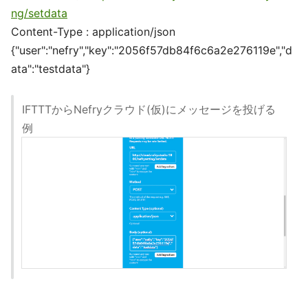
ng/setdata
Content-Type : application/json
{"user":"nefry","key":"2056f57db84f6c6a2e276119e","d
ata":"testdata"}
IFTTTからNefryクラウド(仮)にメッセージを投げる
例