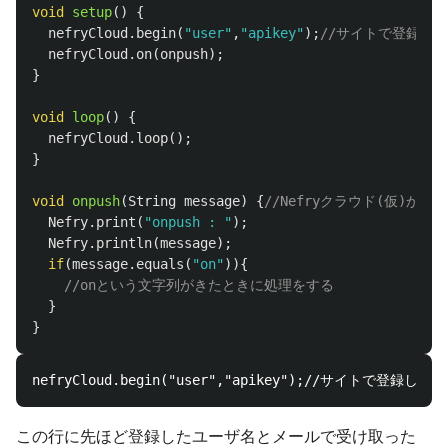
void
setup
()
{
nefryCloud
.
begin
(
"user"
,
"apikey"
);
//サイトで登録した
nefryCloud
.
on
(
onpush
);
}
void
loop
()
{
nefryCloud
.
loop
();
}
void
onpush
(
String
message
)
{
//Nefryクラウド(仮)か
Nefry
.
print
(
"onpush : "
);
Nefry
.
println
(
message
);
if
(
message
.
equals
(
"on"
)){
//onという文字列がきたときに処理をする
}
}
この行に先ほど登録したユーザ名とメールで受け取った