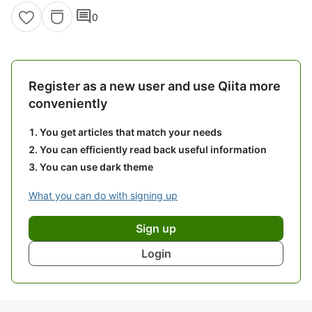
comment
0
Register as a new user and use Qiita more
conveniently
You get articles that match your needs
You can efficiently read back useful information
You can use dark theme
What you can do with signing up
Sign up
Login