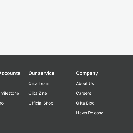
 Accounts
Our service
Company
Qiita Team
About Us
_milestone
Qiita Zine
Careers
poi
Official Shop
Qiita Blog
k
News Release