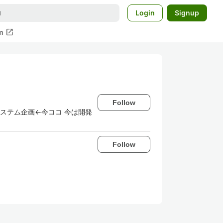
Login
Signup
open_in_new
m
Follow
ステム企画←今ココ 今は開発
Follow