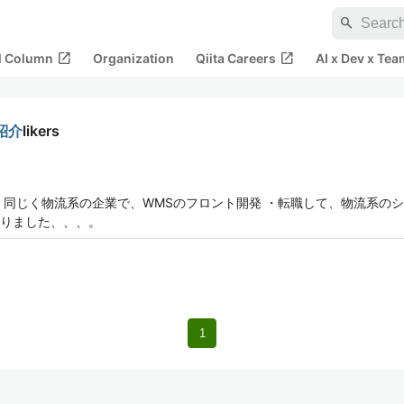
search
open_in_new
open_in_new
al Column
Organization
Qiita Careers
AI x Dev x Tea
リ紹介
likers
・同じく物流系の企業で、WMSのフロント開発 ・転職して、物流系のシ
りました、、、。
1