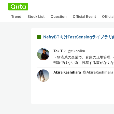
Trend
Stock List
Question
Official Event
Offici
NefryBT向けFastSensingライブラ
Tak Tik
@
tikchiku
・物流系の企業で、倉庫の現場管理 
部署ではない為、投稿する事がなくな
Akira Kashihara
@
AkiraKashihara