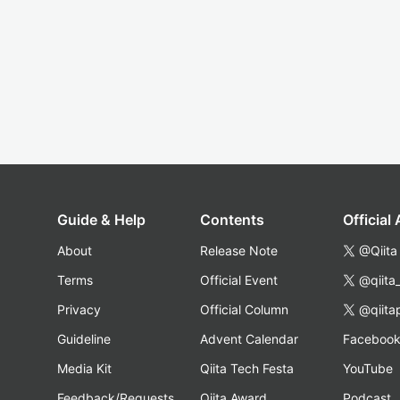
Guide & Help
Contents
Official
About
Release Note
@Qiita
Terms
Official Event
@qiita
Privacy
Official Column
@qiita
Guideline
Advent Calendar
Faceboo
Media Kit
Qiita Tech Festa
YouTube
Feedback/Requests
Qiita Award
Podcast