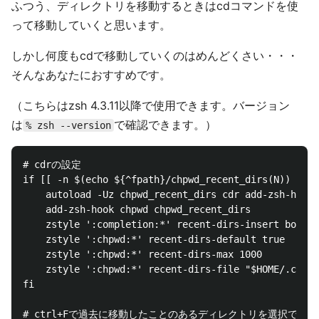
ふつう、ディレクトリを移動するときはcdコマンドを使
って移動していくと思います。
しかし何度もcdで移動していくのはめんどくさい・・・
そんなあなたにおすすめです。
（こちらはzsh 4.3.11以降で使用できます。バージョン
は
で確認できます。）
% zsh --version
# cdrの設定

if [[ -n $(echo ${^fpath}/chpwd_recent_dirs(N)) && -
    autoload -Uz chpwd_recent_dirs cdr add-zsh-hook

    add-zsh-hook chpwd chpwd_recent_dirs

    zstyle ':completion:*' recent-dirs-insert both

    zstyle ':chpwd:*' recent-dirs-default true

    zstyle ':chpwd:*' recent-dirs-max 1000

    zstyle ':chpwd:*' recent-dirs-file "$HOME/.cache
fi

# ctrl+Fで過去に移動したことのあるディレクトリを選択できる