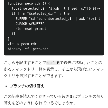
function peco-cdr () {

  local selected_dir="$(cdr -l | sed 's/^[0-9]\+ \+/
  if [ -n "$selected_dir" ]; then

    BUFFER="cd `echo $selected_dir | awk '{print$2}'
    CURSOR=$#BUFFER

    zle reset-prompt

  fi

}

zle -N peco-cdr

こちらを記述することで
で過去に移動したことの
ctrl+F
あるディレクトリ一覧を表示し、そこから飛びたいディレ
クトリを選択することができます。
ブランチの切り替え
この記事を読んでくださっている皆さまはブランチの切り
替えをどのようにされているでしょうか。