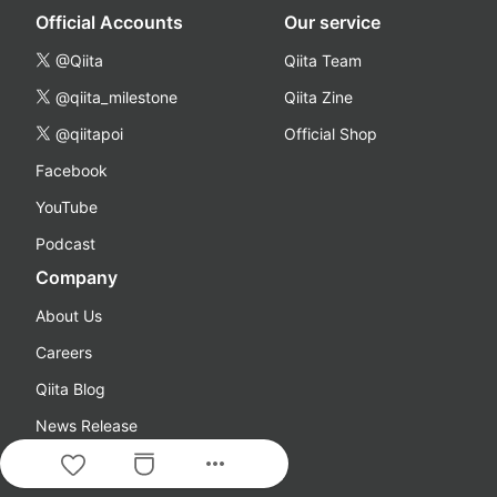
Official Accounts
Our service
@Qiita
Qiita Team
@qiita_milestone
Qiita Zine
@qiitapoi
Official Shop
Facebook
YouTube
Podcast
Company
About Us
Careers
Qiita Blog
News Release
more_horiz