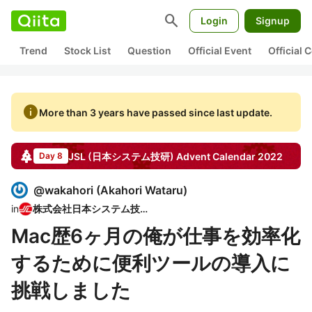
search
Login
Signup
Trend
Stock List
Question
Official Event
Official
info
More than 3 years have passed since last update.
JSL (日本システム技研)
Advent Calendar
2022
Day 8
@
wakahori
(
Akahori Wataru
)
in
株式会社日本システム技研
Mac歴6ヶ月の俺が仕事を効率化
するために便利ツールの導入に
挑戦しました