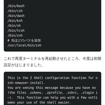
/bin/bash

/bin/csh

/bin/dash

/bin/ksh

/bin/sh

/bin/tcsh

/bin/zsh

# 先ほどのパスを追加

これで再度ターミナルを再起動させたところ、今度は初期
設定がはじまりました。
This is the Z Shell configuration function for new u
zsh-newuser-install.

You are seeing this message because you have no zsh 
(the files .zshenv, .zprofile, .zshrc, .zlogin in th
~).  This function can help you with a few settings 
make your use of the shell easier.
