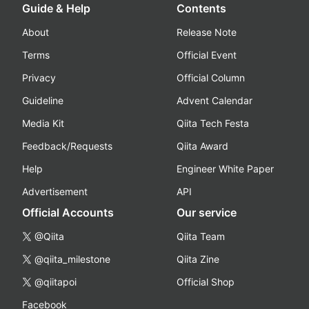
Guide & Help
Contents
About
Release Note
Terms
Official Event
Privacy
Official Column
Guideline
Advent Calendar
Media Kit
Qiita Tech Festa
Feedback/Requests
Qiita Award
Help
Engineer White Paper
Advertisement
API
Official Accounts
Our service
@Qiita
Qiita Team
@qiita_milestone
Qiita Zine
@qiitapoi
Official Shop
Facebook