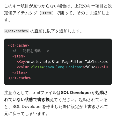
このキー項目が見つからない場合は、上記のキー項目と設
定値アイテムタグ（
）で囲って、そのまま追加しま
Item
す。
の直前に以下を追加します。
</dt-cache>
<dt-cache>
<!-- 記載を省略 -->
<Item>
<Key>
oracle.help.StartPageEditor:TabCheckboxStat
<Value
class=
"java.lang.Boolean"
>
false
</Value>
</Item>
</dt-cache>
注意点として、xmlファイルは
SQL Developerが起動さ
れていない状態で書き換え
てください。起動されている
と、SQL Developerを停止した際に設定が上書きされて
元に戻ってしまいます。