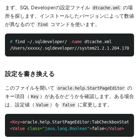
まず、SQL Developerの設定ファイル
の場
dtcache.xml
所を探します。インストールしたバージョンによって数値
が異なるので
コマンドを使います。
find
#
find ~/.sqldeveloper/ 
-name
設定を書き換える
このファイルを開いて
の
oracle.help.StartPageEditor
キー項目（
）があるかどうかを確認します。ある場合
Key
は、設定値（
）を
に変更します。
Value
false
<Key>
oracle.help.StartPageEditor:TabCheckboxState:De
<Value
class=
"java.lang.Boolean"
>
false
</Value>