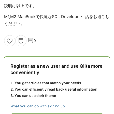
説明は以上です。
M1,M2 MacBookで快適なSQL Developer生活をお過ごし
ください。
comment
0
Register as a new user and use Qiita more
conveniently
You get articles that match your needs
You can efficiently read back useful information
You can use dark theme
What you can do with signing up