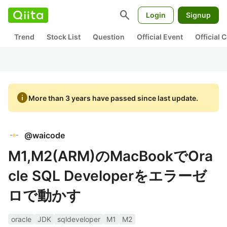
search
Login
Signup
Trend
Stock List
Question
Official Event
Official
info
More than 3 years have passed since last update.
@
waicode
M1,M2(ARM)のMacBookでOra
cle SQL Developerをエラーゼ
ロで動かす
oracle
JDK
sqldeveloper
M1
M2