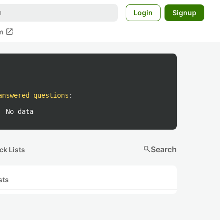
Login
Signup
open_in_new
m
answered questions
:
No data
search
Search
ck Lists
sts