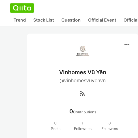
Trend
Stock List
Question
Official Event
Offici
more_horiz
Vinhomes Vũ Yên
@vinhomesvuyenvn
rss_feed
0
Contributions
0
1
0
Posts
Followees
Followers