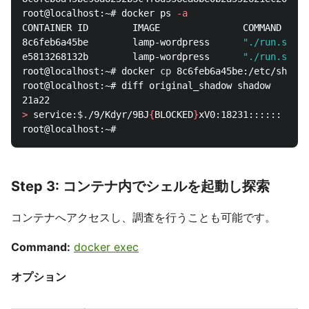
root@localhost:~# docker ps 
-a
CONTAINER ID        IMAGE               COMMAND     
8c6feb6a45be        lamp-wordpress      
"./run.sh"
  
e5813268132b        lamp-wordpress      
"./run.sh"
  
root@localhost:~# docker 
cp 
8c6feb6a45be:/etc/shadow
root@localhost:~# diff original_shadow shadow

>
 service:
$.
/9/Kdyr/9BJ
{
BLOCKED
}
xV0:18231::::::

Step 3: コンテナ内でシェルを起動し探索
コンテナへアクセスし、調査を行うことも可能です。
Command:
docker exec
オプション