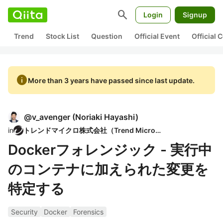
search
Login
Signup
Trend
Stock List
Question
Official Event
Official
info
More than 3 years have passed since last update.
@
v_avenger
(
Noriaki Hayashi
)
in
トレンドマイクロ株式会社（Trend Micro）
Dockerフォレンジック - 実行中
のコンテナに加えられた変更を
特定する
Security
Docker
Forensics