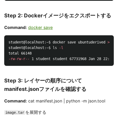
Step 2: Dockerイメージをエクスポートする
Command:
docker save
student@localhost:~
$ 
docker save ubuntuderived 
>
 ima
student@localhost:~
$ 
ls
-l
-rw-rw-r--
Step 3: レイヤーの順序について
manifest.jsonファイルを確認する
Command:
cat manifest.json | python -m json.tool
を展開する
image.tar