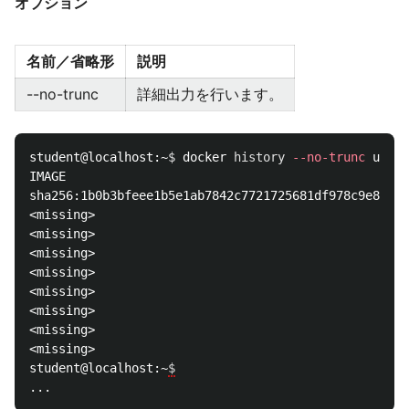
オプション
名前／省略形
説明
--no-trunc
詳細出力を行います。
student@localhost:~
$ 
docker 
history
--no-trunc
 ubunt
IMAGE                                               
sha256:1b0b3bfeee1b5e1ab7842c7721725681df978c9e886ad
<missing>                                           
<missing>                                           
<missing>                                           
<missing>                                           
<missing>                                           
<missing>                                           
<missing>                                           
<missing>                                           
student@localhost:~
$