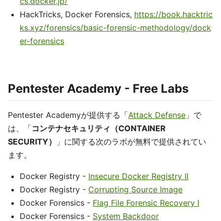
cs.docker.jp/
HackTricks, Docker Forensics,
https://book.hacktric
ks.xyz/forensics/basic-forensic-methodology/dock
er-forensics
Pentester Academy - Free Labs
Pentester Academyが提供する「
Attack Defense
」で
は、「
コンテナセキュリティ（CONTAINER
SECURITY）
」に関する次のラボが無料で提供されてい
ます。
Docker Registry -
Insecure Docker Registry II
Docker Registry -
Corrupting Source Image
Docker Forensics -
Flag File Forensic Recovery I
Docker Forensics -
System Backdoor