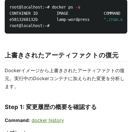
root@localhost:~# docker ps 
-a
CONTAINER ID        IMAGE               COMMAND     
e5813268132b        lamp-wordpress      
"./run.sh"
  
上書きされたアーティファクトの復元
Dockerイメージから上書きされたアーティファクトの復
元。実行中のDockerコンテナに加えられた変更を分析し
ます。
Step 1: 変更履歴の概要を確認する
Command:
docker history