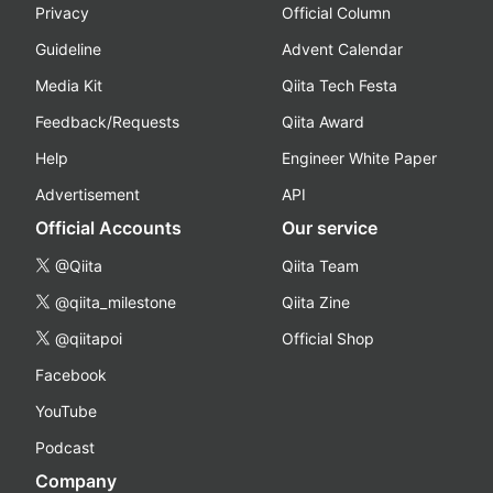
Privacy
Official Column
Guideline
Advent Calendar
Media Kit
Qiita Tech Festa
Feedback/Requests
Qiita Award
Help
Engineer White Paper
Advertisement
API
Official Accounts
Our service
@Qiita
Qiita Team
@qiita_milestone
Qiita Zine
@qiitapoi
Official Shop
Facebook
YouTube
Podcast
Company