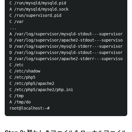
C /run/mysqld/mysqld.pid

A /run/mysqld/mysqld.sock

C /run/supervisord.pid

C /var

...

A /var/log/supervisor/mysqld-stdout---supervisor-9K_
D /var/log/supervisor/apache2-stdout---supervisor-70
D /var/log/supervisor/mysqld-stderr---supervisor-qMy
D /var/log/supervisor/mysqld-stdout---supervisor-vIh
D /var/log/supervisor/apache2-stderr---supervisor-MM
C /etc

C /etc/shadow

C /etc/php5

C /etc/php5/apache2

C /etc/php5/apache2/php.ini

C /tmp

A /tmp/do
