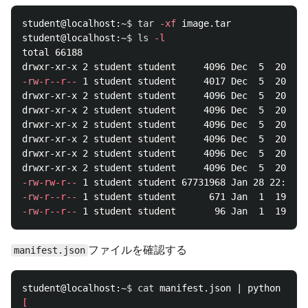
student@localhost:~
$ 
tar
-xf
 image.tar

student@localhost:~
$ 
ls
-l
total 66188

-rw-r--r--
 1 student student     4017 Dec  5  2019 1
drwxr-xr-x 2 student student     4096 Dec  5  2019 2
drwxr-xr-x 2 student student     4096 Dec  5  2019 b
drwxr-xr-x 2 student student     4096 Dec  5  2019 b
drwxr-xr-x 2 student student     4096 Dec  5  2019 c
drwxr-xr-x 2 student student     4096 Dec  5  2019 d
-rw-rw-r--
-rw-r--r--
-rw-r--r--
ファイルを確認する
manifest.json
student@localhost:~
$ 
cat 
manifest.json | python 
-m
[