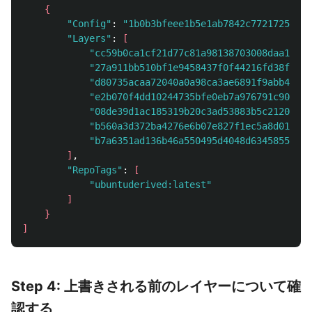
{
"Config"
: 
"1b0b3bfeee1b5e1ab7842c7721725681d
"Layers"
: 
[
"cc59b0ca1cf21d77c81a98138703008daa167b1
"27a911bb510bf1e9458437f0f44216fd38fd08c
"d80735acaa72040a0a98ca3ae6891f9abb4e2f5
"e2b070f4dd10244735bfe0eb7a976791c90ab2f
"08de39d1ac185319b20c3ad53883b5c21200fab
"b560a3d372ba4276e6b07e827f1ec5a8d019936
"b7a6351ad136b46a550495d4048d63458557138
]
,

"RepoTags"
: 
[
"ubuntuderived:latest"
]
}
]
Step 4: 上書きされる前のレイヤーについて確
認する