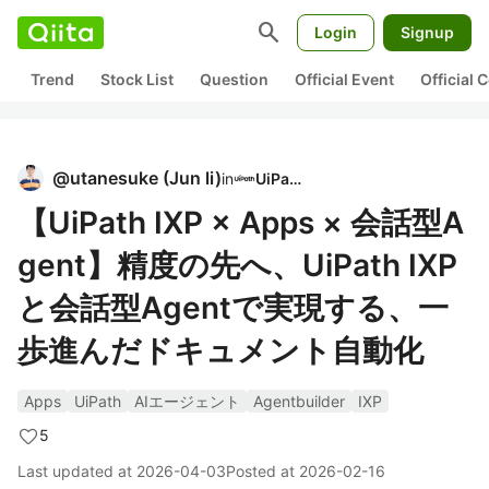
search
Login
Signup
Trend
Stock List
Question
Official Event
Official
@
utanesuke
(
Jun li
)
in
UiPath
【UiPath IXP × Apps × 会話型A
gent】精度の先へ、UiPath IXP
と会話型Agentで実現する、一
歩進んだドキュメント自動化
Apps
UiPath
AIエージェント
Agentbuilder
IXP
5
Last updated at
2026-04-03
Posted at
2026-02-16