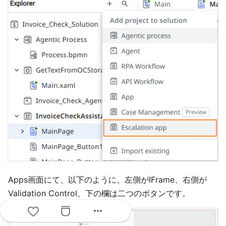
Apps画面にて、以下のように、左側がIFrame、右側が
Validation Control、下の欄は二つのボタンです。
more_horiz