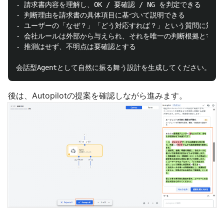
- 請求書内容を理解し、OK / 要確認 / NG を判定できる

- 判断理由を請求書の具体項目に基づいて説明できる

- ユーザーの「なぜ？」「どう対応すれば？」という質問に対話で
- 会社ルールは外部から与えられ、それを唯一の判断根拠とする

- 推測はせず、不明点は要確認とする

後は、Autopilotの提案を確認しながら進みます。