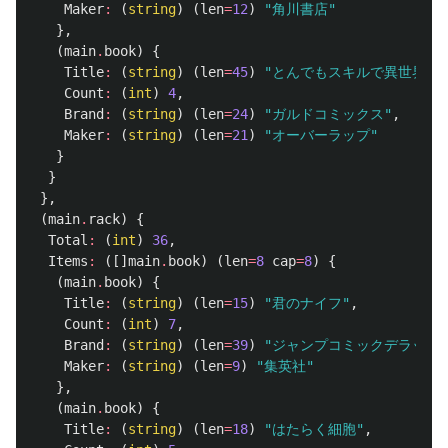
Maker
:
(
string
)
(
len
=
12
)
"角川書店"
},
(
main
.
book
)
{
Title
:
(
string
)
(
len
=
45
)
"とんでもスキルで異世界放
Count
:
(
int
)
4
,
Brand
:
(
string
)
(
len
=
24
)
"ガルドコミックス"
,
Maker
:
(
string
)
(
len
=
21
)
"オーバーラップ"
}
}
},
(
main
.
rack
)
{
Total
:
(
int
)
36
,
Items
:
([]
main
.
book
)
(
len
=
8
cap
=
8
)
{
(
main
.
book
)
{
Title
:
(
string
)
(
len
=
15
)
"君のナイフ"
,
Count
:
(
int
)
7
,
Brand
:
(
string
)
(
len
=
39
)
"ジャンプコミックデラック
Maker
:
(
string
)
(
len
=
9
)
"集英社"
},
(
main
.
book
)
{
Title
:
(
string
)
(
len
=
18
)
"はたらく細胞"
,