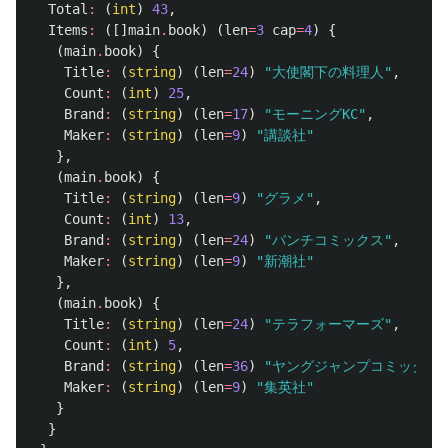
Total
:
(
int
)
43
,
Items
:
([]
main
.
book
)
(
len
=
3
cap
=
4
)
{
(
main
.
book
)
{
Title
:
(
string
)
(
len
=
24
)
"大使閣下の料理人"
,
Count
:
(
int
)
25
,
Brand
:
(
string
)
(
len
=
17
)
"モーニングKC"
,
Maker
:
(
string
)
(
len
=
9
)
"講談社"
},
(
main
.
book
)
{
Title
:
(
string
)
(
len
=
9
)
"グラメ"
,
Count
:
(
int
)
13
,
Brand
:
(
string
)
(
len
=
24
)
"バンチコミックス"
,
Maker
:
(
string
)
(
len
=
9
)
"新潮社"
},
(
main
.
book
)
{
Title
:
(
string
)
(
len
=
24
)
"テラフォーマーズ"
,
Count
:
(
int
)
5
,
Brand
:
(
string
)
(
len
=
36
)
"ヤングジャンプコミックス"
Maker
:
(
string
)
(
len
=
9
)
"集英社"
}
}