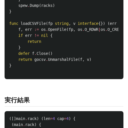
spew
.
Dump
(
racks
)
}
func
loadCSVFile
(
fp
string
,
v
interface
{})
(
err
erro
f
,
err
:=
os
.
OpenFile
(
fp
,
os
.
O_RDWR
|
os
.
O_CREATE
,
if
err
!=
nil
{
return
}
defer
f
.
Close
()
return
gocsv
.
UnmarshalFile
(
f
,
v
)
}
実行結果
([]
main
.
rack
)
(
len
=
4
cap
=
4
)
{
(
main
.
rack
)
{