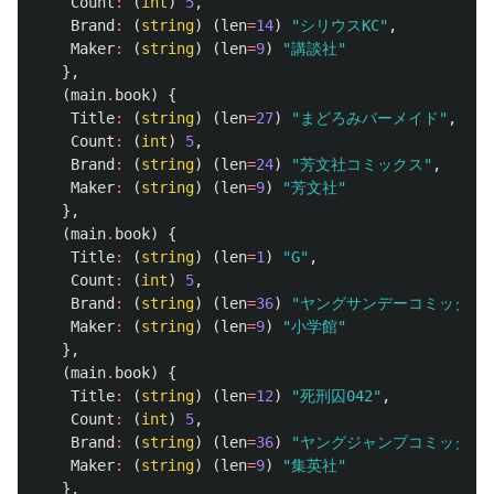
Count
:
(
int
)
5
,
Brand
:
(
string
)
(
len
=
14
)
"シリウスKC"
,
Maker
:
(
string
)
(
len
=
9
)
"講談社"
},
(
main
.
book
)
{
Title
:
(
string
)
(
len
=
27
)
"まどろみバーメイド"
,
Count
:
(
int
)
5
,
Brand
:
(
string
)
(
len
=
24
)
"芳文社コミックス"
,
Maker
:
(
string
)
(
len
=
9
)
"芳文社"
},
(
main
.
book
)
{
Title
:
(
string
)
(
len
=
1
)
"G"
,
Count
:
(
int
)
5
,
Brand
:
(
string
)
(
len
=
36
)
"ヤングサンデーコミックス"
Maker
:
(
string
)
(
len
=
9
)
"小学館"
},
(
main
.
book
)
{
Title
:
(
string
)
(
len
=
12
)
"死刑囚042"
,
Count
:
(
int
)
5
,
Brand
:
(
string
)
(
len
=
36
)
"ヤングジャンプコミックス"
Maker
:
(
string
)
(
len
=
9
)
"集英社"
},