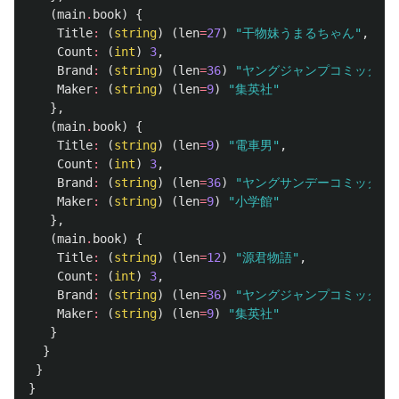
(
main
.
book
)
{
Title
:
(
string
)
(
len
=
27
)
"干物妹うまるちゃん"
,
Count
:
(
int
)
3
,
Brand
:
(
string
)
(
len
=
36
)
"ヤングジャンプコミックス"
Maker
:
(
string
)
(
len
=
9
)
"集英社"
},
(
main
.
book
)
{
Title
:
(
string
)
(
len
=
9
)
"電車男"
,
Count
:
(
int
)
3
,
Brand
:
(
string
)
(
len
=
36
)
"ヤングサンデーコミックス"
Maker
:
(
string
)
(
len
=
9
)
"小学館"
},
(
main
.
book
)
{
Title
:
(
string
)
(
len
=
12
)
"源君物語"
,
Count
:
(
int
)
3
,
Brand
:
(
string
)
(
len
=
36
)
"ヤングジャンプコミックス"
Maker
:
(
string
)
(
len
=
9
)
"集英社"
}
}
}
}