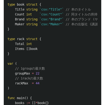
type
book
struct
{
Title
string
`csv:"Title"`
// 本のタイトル
Count
int
`csv:"Count"`
// 同タイトルの所持数
Brand
string
`csv:"Brand"`
// 本のブランド (ヤン
Maker
string
`csv:"Maker"`
// 本の出版社 (講談社と
}
type
rack
struct
{
Total
int
Items
[]
book
}
var
(
// 1groupの最大数
groupMax
=
22
// 1rackの最大数
rackMax
=
44
)
func
main
()
{
books
:=
[]
*
book
{}