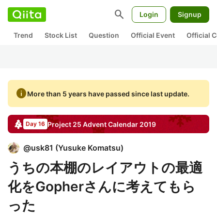
search
Login
Signup
Trend
Stock List
Question
Official Event
Official
info
More than 5 years have passed since last update.
Project 25
Advent Calendar
2019
Day 16
@
usk81
(
Yusuke Komatsu
)
うちの本棚のレイアウトの最適
化をGopherさんに考えてもら
った