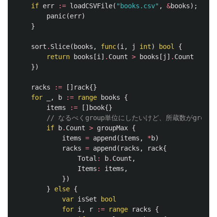
if
err
:=
loadCSVFile
(
"books.csv"
,
&
books
);
err
panic
(
err
)
}
sort
.
Slice
(
books
,
func
(
i
,
j
int
)
bool
{
return
books
[
i
]
.
Count
>
books
[
j
]
.
Count
})
racks
:=
[]
rack
{}
for
_
,
b
:=
range
books
{
items
:=
[]
book
{}
// なるべくgroup単位にしたいけど、所蔵数がgrou
if
b
.
Count
>
groupMax
{
items
=
append
(
items
,
*
b
)
racks
=
append
(
racks
,
rack
{
Total
:
b
.
Count
,
Items
:
items
,
})
}
else
{
var
isSet
bool
for
i
,
r
:=
range
racks
{