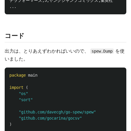
テラフォーマーズ,5,ヤングジャンプコミックス,集英社

コード
出力は、とりあえずわかればいいので、
を使
spew.Dump
いました。
package
main
import
(
"os"
"sort"
"github.com/davecgh/go-spew/spew"
"github.com/gocarina/gocsv"
)