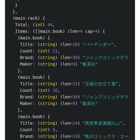
}
},
(
main
.
rack
)
{
Total
:
(
int
)
44
,
Items
:
([]
main
.
book
)
(
len
=
4
cap
=
4
)
{
(
main
.
book
)
{
Title
:
(
string
)
(
len
=
18
)
"バーテンダー"
,
Count
:
(
int
)
21
,
Brand
:
(
string
)
(
len
=
39
)
"ジャンプコミックデラック
Maker
:
(
string
)
(
len
=
9
)
"集英社"
},
(
main
.
book
)
{
Title
:
(
string
)
(
len
=
21
)
"王様の仕立て屋"
,
Count
:
(
int
)
10
,
Brand
:
(
string
)
(
len
=
39
)
"ジャンプコミックデラック
Maker
:
(
string
)
(
len
=
9
)
"集英社"
},
(
main
.
book
)
{
Title
:
(
string
)
(
len
=
24
)
"異世界居酒屋のぶ"
,
Count
:
(
int
)
9
,
Brand
:
(
string
)
(
len
=
33
)
"角川コミックス・エース"
,