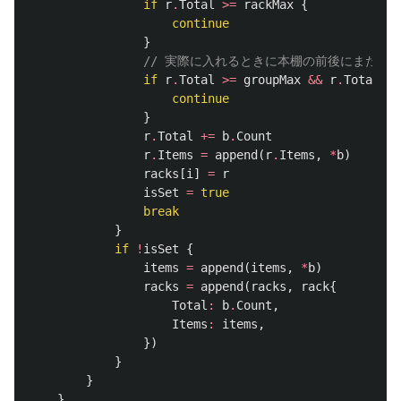
if
r
.
Total
>=
rackMax
{
continue
}
// 実際に入れるときに本棚の前後にまたが
if
r
.
Total
>=
groupMax
&&
r
.
Total
+
b
.
continue
}
r
.
Total
+=
b
.
Count
r
.
Items
=
append
(
r
.
Items
,
*
b
)
racks
[
i
]
=
r
isSet
=
true
break
}
if
!
isSet
{
items
=
append
(
items
,
*
b
)
racks
=
append
(
racks
,
rack
{
Total
:
b
.
Count
,
Items
:
items
,
})
}
}
}