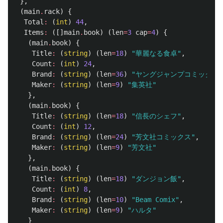
},
(
main
.
rack
)
{
Total
:
(
int
)
44
,
Items
:
([]
main
.
book
)
(
len
=
3
cap
=
4
)
{
(
main
.
book
)
{
Title
:
(
string
)
(
len
=
18
)
"華麗なる食卓"
,
Count
:
(
int
)
24
,
Brand
:
(
string
)
(
len
=
36
)
"ヤングジャンプコミックス"
Maker
:
(
string
)
(
len
=
9
)
"集英社"
},
(
main
.
book
)
{
Title
:
(
string
)
(
len
=
18
)
"信長のシェフ"
,
Count
:
(
int
)
12
,
Brand
:
(
string
)
(
len
=
24
)
"芳文社コミックス"
,
Maker
:
(
string
)
(
len
=
9
)
"芳文社"
},
(
main
.
book
)
{
Title
:
(
string
)
(
len
=
18
)
"ダンジョン飯"
,
Count
:
(
int
)
8
,
Brand
:
(
string
)
(
len
=
10
)
"Beam Comix"
,
Maker
:
(
string
)
(
len
=
9
)
"ハルタ"
}