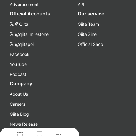
Advertisement
API
Official Accounts
Our service
@Qiita
Qiita Team
@qiita_milestone
Qiita Zine
@qiitapoi
Official Shop
Facebook
YouTube
Podcast
Company
About Us
Careers
Qiita Blog
News Release
more_horiz