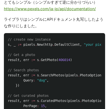
とてもシンプル（シンプルすぎて逆に分かりづらい）
https://www.pexels.com/ja-jp/api/documentation/
ライブラリはシンプルにAPIドキュメント丸写ししたよう
な作りにしました。
// create new instance
s
,
_
:=
pixels
.
New
(
http
.
DefaultClient
,
"your pixels 
// Get a photo
result
,
err
:=
s
.
GetPhoto
(
406014
)
// Search photos
result
,
err
:=
s
.
SearchPhotos
(
pixels
.
PhotoOptions
{
Query
:
"dog"
,
})
// Get curated photos
result
,
err
:=
s
.
CuratedPhotos
(
pixels
.
PhotoOptions
{
PerPage
:
15
,