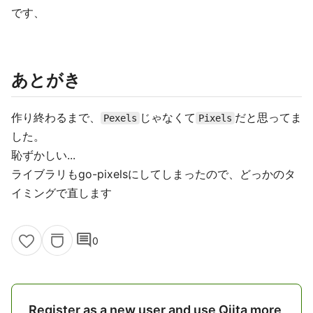
です、
あとがき
作り終わるまで、
じゃなくて
だと思ってま
Pexels
Pixels
した。
恥ずかしい...
ライブラリもgo-pixelsにしてしまったので、どっかのタ
イミングで直します
comment
0
Register as a new user and use Qiita more