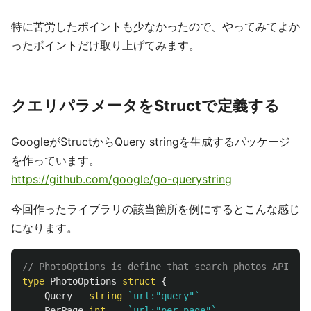
特に苦労したポイントも少なかったので、やってみてよか
ったポイントだけ取り上げてみます。
クエリパラメータをStructで定義する
GoogleがStructからQuery stringを生成するパッケージ
を作っています。
https://github.com/google/go-querystring
今回作ったライブラリの該当箇所を例にするとこんな感じ
になります。
// PhotoOptions is define that search photos API's q
type
PhotoOptions
struct
{
Query
string
`url:"query"`
PerPage
int
`url:"per_page"`