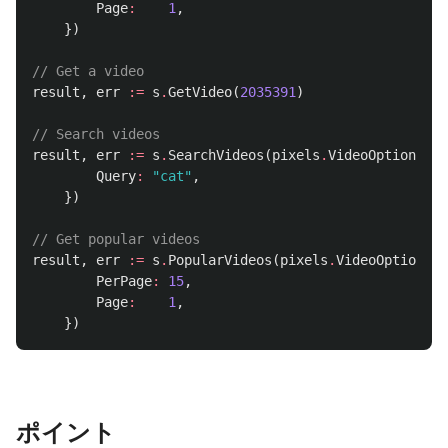
Page
:
1
,
})
// Get a video
result
,
err
:=
s
.
GetVideo
(
2035391
)
// Search videos
result
,
err
:=
s
.
SearchVideos
(
pixels
.
VideoOptions
{
Query
:
"cat"
,
})
// Get popular videos
result
,
err
:=
s
.
PopularVideos
(
pixels
.
VideoOptions
{
PerPage
:
15
,
Page
:
1
,
})
ポイント