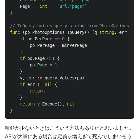
Page
int
`url:"page"`
}
// ToQuery builds query string from PhotoOptions
func
(
po
PhotoOptions
)
ToQuery
()
(
q
string
,
err
erro
if
po
.
PerPage
==
0
{
po
.
PerPage
=
minPerPage
}
if
po
.
Page
<
1
{
po
.
Page
=
1
}
v
,
err
:=
query
.
Values
(
po
)
if
err
!=
nil
{
return
}
return
v
.
Encode
(),
nil
}
種類が少ないときはこういう方法もありだと思いました。
APIが大量にある場合は定義が増えぎて死んでしまいそう