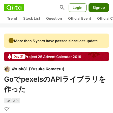
search
Login
Signup
Trend
Stock List
Question
Official Event
Official
info
More than 5 years have passed since last update.
Project 25
Advent Calendar
2019
Day 21
@
usk81
(
Yusuke Komatsu
)
GoでpexelsのAPIライブラリを
作った
Go
API
1