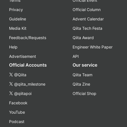
Terms
Official Event
Privacy
Official Column
Guideline
Advent Calendar
Media Kit
Qiita Tech Festa
Feedback/Requests
Qiita Award
Help
Engineer White Paper
Advertisement
API
Official Accounts
Our service
@Qiita
Qiita Team
@qiita_milestone
Qiita Zine
@qiitapoi
Official Shop
Facebook
YouTube
Podcast