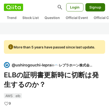
search
Login
Signup
Trend
Stock List
Question
Official Event
Official
info
More than 5 years have passed since last update.
@
ushirogouchi-lepra
in
レプラホーン株式会社
ELBの証明書更新時に切断は発
生するのか？
AWS
elb
9