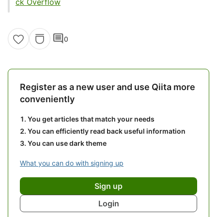
ck Overflow
comment
0
Register as a new user and use Qiita more
conveniently
You get articles that match your needs
You can efficiently read back useful information
You can use dark theme
What you can do with signing up
Sign up
Login