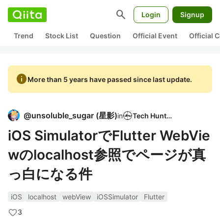
search
Login
Signup
Trend
Stock List
Question
Official Event
Official
info
More than 5 years have passed since last update.
@
unsoluble_sugar
(
星影
)
in
Tech Hunter
iOS SimulatorでFlutter WebVie
wのlocalhost参照でページが真
っ白になる件
iOS
localhost
webView
iOSSimulator
Flutter
3