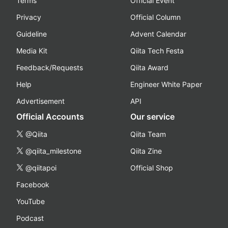
Terms
Official Event
Privacy
Official Column
Guideline
Advent Calendar
Media Kit
Qiita Tech Festa
Feedback/Requests
Qiita Award
Help
Engineer White Paper
Advertisement
API
Official Accounts
Our service
@Qiita
Qiita Team
@qiita_milestone
Qiita Zine
@qiitapoi
Official Shop
Facebook
YouTube
Podcast