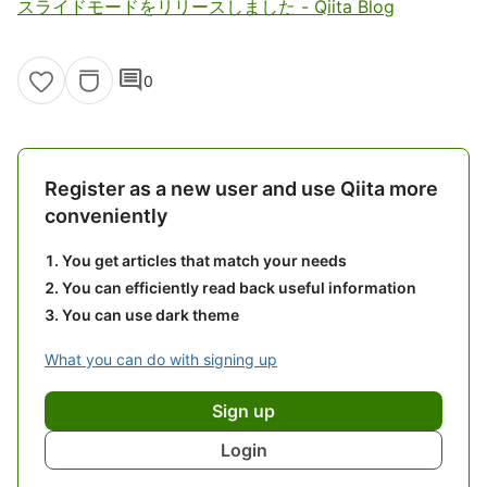
スライドモードをリリースしました - Qiita Blog
comment
0
Register as a new user and use Qiita more
conveniently
You get articles that match your needs
You can efficiently read back useful information
You can use dark theme
What you can do with signing up
Sign up
Login