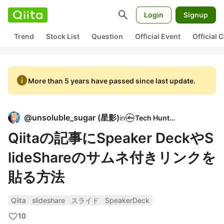
search
Login
Signup
Trend
Stock List
Question
Official Event
Official
info
More than 5 years have passed since last update.
@
unsoluble_sugar
(
星影
)
in
Tech Hunter
Qiitaの記事にSpeaker DeckやS
lideShareのサムネ付きリンクを
貼る方法
Qiita
slideshare
スライド
SpeakerDeck
10