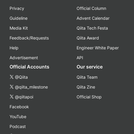
Privacy
Official Column
Guideline
Advent Calendar
Media Kit
Qiita Tech Festa
Feedback/Requests
Qiita Award
Help
Engineer White Paper
Advertisement
API
Official Accounts
Our service
@Qiita
Qiita Team
@qiita_milestone
Qiita Zine
@qiitapoi
Official Shop
Facebook
YouTube
Podcast