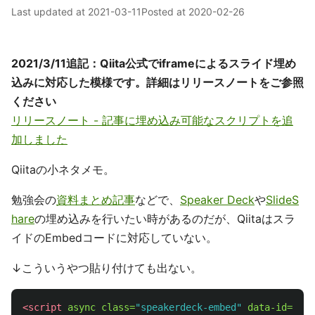
Last updated at
2021-03-11
Posted at
2020-02-26
2021/3/11追記：Qiita公式でiframeによるスライド埋め
込みに対応した模様です。詳細はリリースノートをご参照
ください
リリースノート - 記事に埋め込み可能なスクリプトを追
加しました
Qiitaの小ネタメモ。
勉強会の
資料まとめ記事
などで、
Speaker Deck
や
SlideS
hare
の埋め込みを行いたい時があるのだが、Qiitaはスラ
イドのEmbedコードに対応していない。
↓こういうやつ貼り付けても出ない。
<script 
async
class=
"speakerdeck-embed"
data-id=
"22f