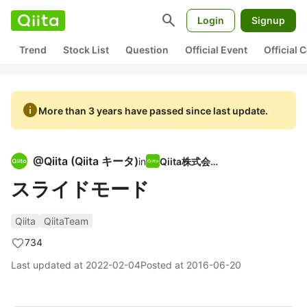
search
Login
Signup
Trend
Stock List
Question
Official Event
Official
info
More than 3 years have passed since last update.
@
Qiita
(
Qiita キータ
)
in
Qiita株式会社
スライドモード
Qiita
QiitaTeam
734
Last updated at
2022-02-04
Posted at
2016-06-20