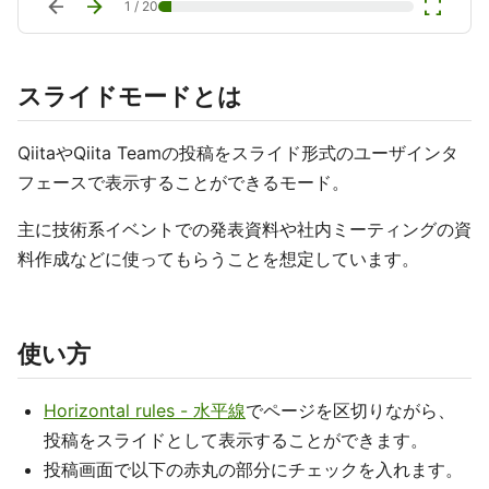
arrow_back
arrow_forward
fullscreen
1
/
20
スライドモードとは
QiitaやQiita Teamの投稿をスライド形式のユーザインタ
フェースで表示することができるモード。
主に技術系イベントでの発表資料や社内ミーティングの資
料作成などに使ってもらうことを想定しています。
使い方
Horizontal rules - 水平線
でページを区切りながら、
投稿をスライドとして表示することができます。
投稿画面で以下の赤丸の部分にチェックを入れます。