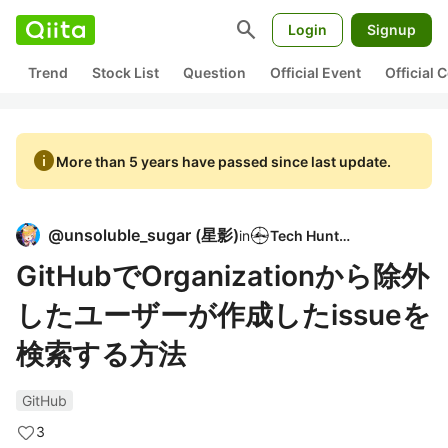
search
Login
Signup
Trend
Stock List
Question
Official Event
Official
info
More than 5 years have passed since last update.
@
unsoluble_sugar
(
星影
)
in
Tech Hunter
GitHubでOrganizationから除外
したユーザーが作成したissueを
検索する方法
GitHub
3