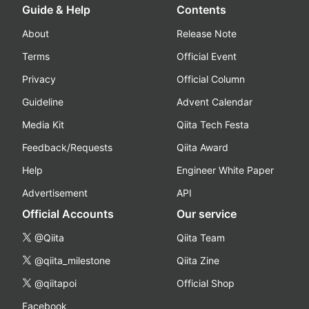
Guide & Help
Contents
About
Release Note
Terms
Official Event
Privacy
Official Column
Guideline
Advent Calendar
Media Kit
Qiita Tech Festa
Feedback/Requests
Qiita Award
Help
Engineer White Paper
Advertisement
API
Official Accounts
Our service
@Qiita
Qiita Team
@qiita_milestone
Qiita Zine
@qiitapoi
Official Shop
Facebook