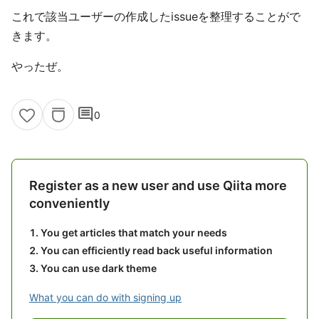
これで該当ユーザーの作成したissueを整理することがで
きます。
やったぜ。
comment
0
Register as a new user and use Qiita more
conveniently
You get articles that match your needs
You can efficiently read back useful information
You can use dark theme
What you can do with signing up