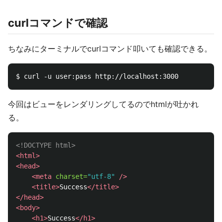
curlコマンドで確認
ちなみにターミナルでcurlコマンド叩いても確認できる。
今回はビューをレンダリングしてるのでhtmlが吐かれ
る。
<!DOCTYPE html>
<html>
<head>
<meta
charset=
"utf-8"
/>
<title>
Success
</title>
</head>
<body>
<h1>
Success
</h1>