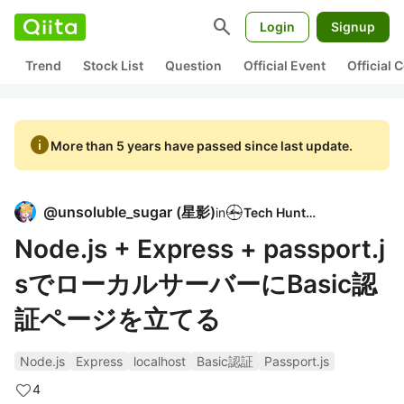
search
Login
Signup
Trend
Stock List
Question
Official Event
Official
info
More than 5 years have passed since last update.
@
unsoluble_sugar
(
星影
)
in
Tech Hunter
Node.js + Express + passport.j
sでローカルサーバーにBasic認
証ページを立てる
Node.js
Express
localhost
Basic認証
Passport.js
4