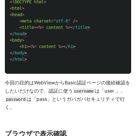
<!
DOCTYPE
html
>
<
html
>
<
head
>
<
meta
charset
=
"
utf-8
"
/>
<
title
><%=
content
%><
/title
<
/head
<
body
>
<
h1
><%=
content
%><
/h1
<
/body
<
/html
今回の目的はWebViewからBasic認証ページの接続確認を
したいだけなので、認証に使う
は「user 」、
username
は「pass」というガバガバセキュリティで行
password
く。
ブラウザで表示確認