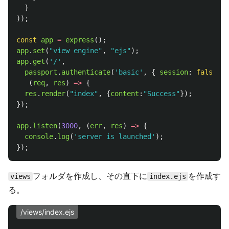
}
));
const
app
=
express
();
app
.
set
(
"
view engine
"
,
"
ejs
"
);
app
.
get
(
'
/
'
,
passport
.
authenticate
(
'
basic
'
,
{
session
:
false
,
}
(
req
,
res
)
=>
{
res
.
render
(
"
index
"
,
{
content
:
"
Success
"
});
});
app
.
listen
(
3000
,
(
err
,
res
)
=>
{
console
.
log
(
'
server is launched
'
);
});
フォルダを作成し、その直下に
を作成す
views
index.ejs
る。
/views/index.ejs