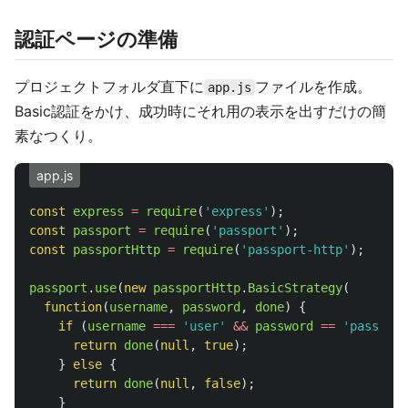
認証ページの準備
プロジェクトフォルダ直下に
ファイルを作成。
app.js
Basic認証をかけ、成功時にそれ用の表示を出すだけの簡
素なつくり。
app.js
const
express
=
require
(
'
express
'
);
const
passport
=
require
(
'
passport
'
);
const
passportHttp
=
require
(
'
passport-http
'
);
passport
.
use
(
new
passportHttp
.
BasicStrategy
(
function
(
username
,
password
,
done
)
{
if 
(
username
===
'
user
'
&&
password
==
'
pass
'
)
{
return
done
(
null
,
true
);
}
else
{
return
done
(
null
,
false
);
}