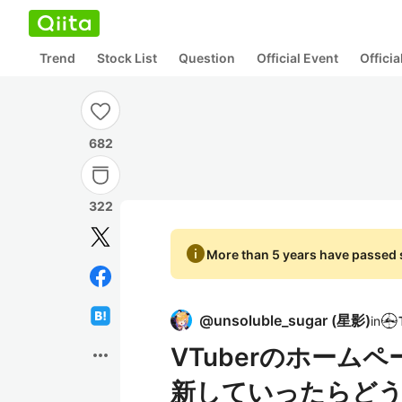
Trend
Stock List
Question
Official Event
Offici
682
322
info
More than 5 years have passed s
@
unsoluble_sugar
(
星影
)
in
VTuberのホーム
more_horiz
新していったらど