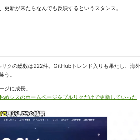
、更新が来たらなんでも反映するというスタンス。
リクの総数は222件。GitHubトレンド入りも果たし、海
笑う。
ージに成長。
１回おめシスのホームページをプルリクだけで更新していった