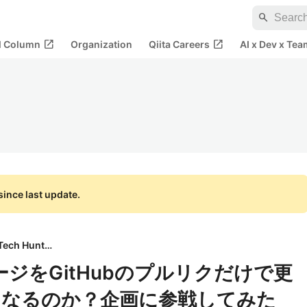
search
open_in_new
open_in_new
al Column
Organization
Qiita Careers
AI x Dev x Tea
ince last update.
Tech Hunter
ページをGitHubのプルリクだけで更
うなるのか？企画に参戦してみた