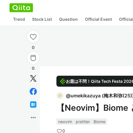
Trend
Stock List
Question
Official Event
Offici
0
0
お題は不問！Qiita Tech Festa 
@
umekikazuya
(
梅木和弥(25)
【Neovim】Biome
more_horiz
neovim
prettier
Biome
0