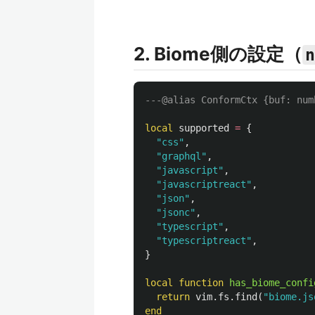
2. Biome側の設定（
n
---@alias ConformCtx {buf: num
local
supported
=
{
"css"
,
"graphql"
,
"javascript"
,
"javascriptreact"
,
"json"
,
"jsonc"
,
"typescript"
,
"typescriptreact"
,
}
local
function
has_biome_confi
return
vim
.
fs
.
find
(
"biome.js
end