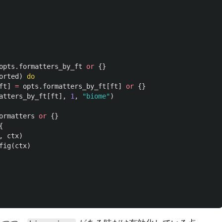
opts
.
formatters_by_ft
or
{}
orted
)
do
ft
]
=
opts
.
formatters_by_ft
[
ft
]
or
{}
atters_by_ft
[
ft
],
1
,
"biome"
)
ormatters
or
{}
{
,
ctx
)
fig
(
ctx
)