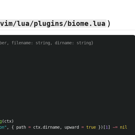
）
vim/lua/plugins/biome.lua
ber, filename: string, dirname: string}
g
(
ctx
)
on"
,
{
path
=
ctx
.
dirname
,
upward
=
true
})[
1
]
~=
nil