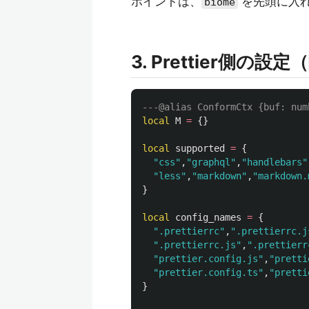
ポイントは、
を先頭に入
biome
3. Prettier側の設定（
---@alias ConformCtx {buf: num
local
M
=
{}
local
supported
=
{
"css"
,
"graphql"
,
"handlebars"
"less"
,
"markdown"
,
"markdown.
}
local
config_names
=
{
".prettierrc"
,
".prettierrc.j
".prettierrc.js"
,
".prettierr
"prettier.config.js"
,
"pretti
"prettier.config.ts"
,
"pretti
}