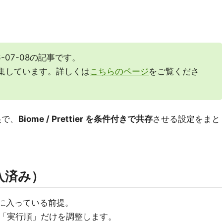
6-07-08の記事です。
募集しています。詳しくは
こちらのページ
をご覧くださ
提で、
Biome / Prettier を条件付きで共存
させる設定をまと
導入済み）
に入っている前提。
件」と「実行順」だけを調整します。