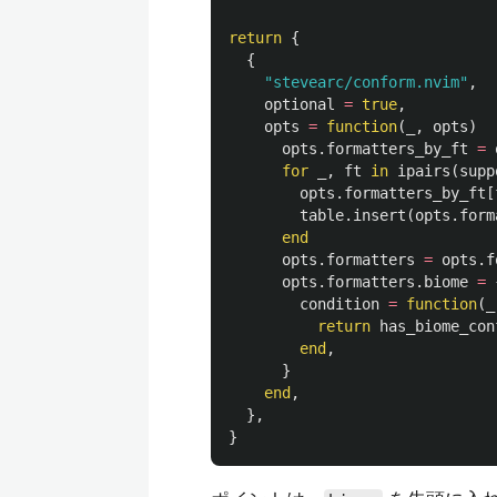
return
{
{
"stevearc/conform.nvim"
,
optional
=
true
,
opts
=
function
(
_
,
opts
)
opts
.
formatters_by_ft
=
for
_
,
ft
in
ipairs
(
supp
opts
.
formatters_by_ft
[
table.insert
(
opts
.
form
end
opts
.
formatters
=
opts
.
f
opts
.
formatters
.
biome
=
condition
=
function
(
_
return
has_biome_con
end
,
}
end
,
},
}