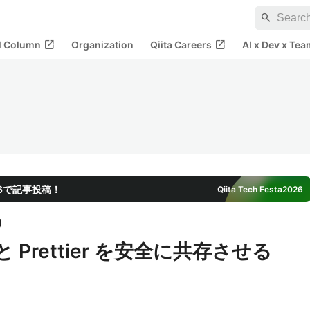
search
open_in_new
open_in_new
al Column
Organization
Qiita Careers
AI x Dev x Tea
2026で記事投稿！
Qiita Tech Festa
2026
)
 と Prettier を安全に共存させる