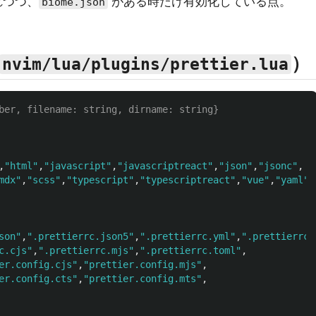
れつつ、
がある時だけ有効化している点。
biome.json
）
nvim/lua/plugins/prettier.lua
ber, filename: string, dirname: string}
,
"html"
,
"javascript"
,
"javascriptreact"
,
"json"
,
"jsonc"
,
mdx"
,
"scss"
,
"typescript"
,
"typescriptreact"
,
"vue"
,
"yaml"
,
son"
,
".prettierrc.json5"
,
".prettierrc.yml"
,
".prettierrc.
c.cjs"
,
".prettierrc.mjs"
,
".prettierrc.toml"
,
er.config.cjs"
,
"prettier.config.mjs"
,
er.config.cts"
,
"prettier.config.mts"
,