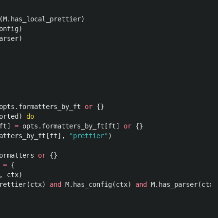
(
M
.
has_local_prettier
)
onfig
)
arser
)
opts
.
formatters_by_ft
or
{}
orted
)
do
ft
]
=
opts
.
formatters_by_ft
[
ft
]
or
{}
atters_by_ft
[
ft
],
"prettier"
)
ormatters
or
{}
=
{
,
ctx
)
rettier
(
ctx
)
and
M
.
has_config
(
ctx
)
and
M
.
has_parser
(
ctx
)