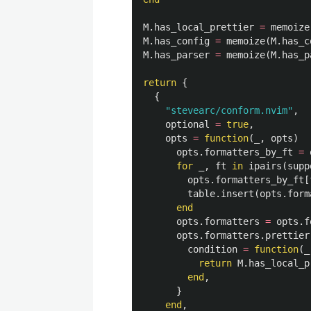
M
.
has_local_prettier
=
memoize
M
.
has_config
=
memoize
(
M
.
has_c
M
.
has_parser
=
memoize
(
M
.
has_p
return
{
{
"stevearc/conform.nvim"
,
optional
=
true
,
opts
=
function
(
_
,
opts
)
opts
.
formatters_by_ft
=
for
_
,
ft
in
ipairs
(
supp
opts
.
formatters_by_ft
[
table.insert
(
opts
.
form
end
opts
.
formatters
=
opts
.
f
opts
.
formatters
.
prettier
condition
=
function
(
_
return
M
.
has_local_p
end
,
}
end
,