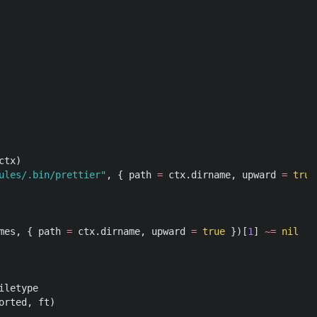
ctx
)
ules/.bin/prettier"
,
{
path
=
ctx
.
dirname
,
upward
=
true
mes
,
{
path
=
ctx
.
dirname
,
upward
=
true
})[
1
]
~=
nil
iletype
orted
,
ft
)