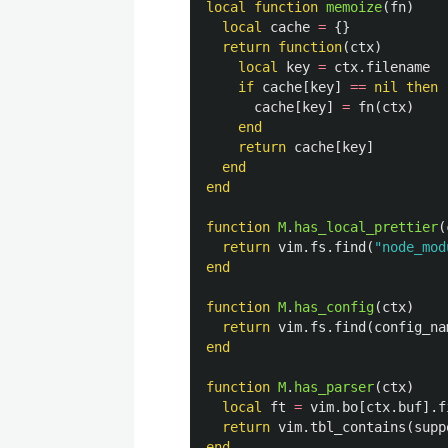
local
function
memoize
(
fn
)
local
cache
=
{}
return
function
(
ctx
)
local
key
=
ctx
.
filename
if
cache
[
key
]
==
nil
then
cache
[
key
]
=
fn
(
ctx
)
end
return
cache
[
key
]
end
end
function
M
.
has_local_prettier
(
return
vim
.
fs
.
find
(
"node_mod
end
function
M
.
has_config
(
ctx
)
return
vim
.
fs
.
find
(
config_na
end
function
M
.
has_parser
(
ctx
)
local
ft
=
vim
.
bo
[
ctx
.
buf
].
f
return
vim
.
tbl_contains
(
supp
end