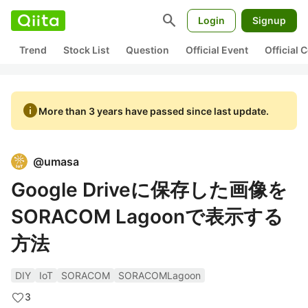
search
Login
Signup
Trend
Stock List
Question
Official Event
Official
info
More than 3 years have passed since last update.
@
umasa
Google Driveに保存した画像を
SORACOM Lagoonで表示する
方法
DIY
IoT
SORACOM
SORACOMLagoon
3