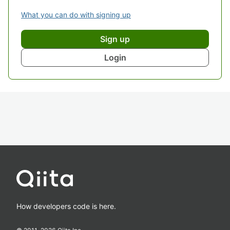
What you can do with signing up
Sign up
Login
How developers code is here.