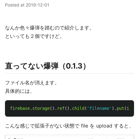
Posted at
2019-12-01
なんか色々爆弾を踏むので紹介します。
といっても２個ですけど。
直ってない爆弾（0.1.3）
ファイル名が消えます。
具体的には、
firebase
.
storage
().
ref
().
child
(
'
filename
'
).
put
(
image
こんな感じで拡張子がない状態で file を upload すると、