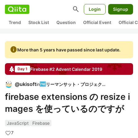
search
Login
Signup
Trend
Stock List
Question
Official Event
Official
info
More than 5 years have passed since last update.
Firebase #2
Advent Calendar
2019
Day 1
@
ukisoft
in
リーマンサット・プロジェクト
firebase extensions の resize i
mages を使っているのですが
JavaScript
Firebase
7