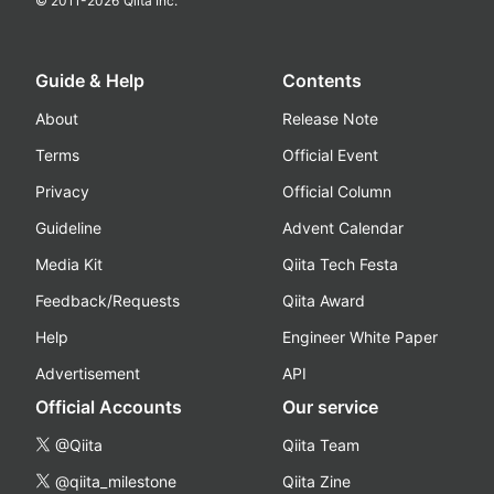
© 2011-
2026
Qiita Inc.
Guide & Help
Contents
About
Release Note
Terms
Official Event
Privacy
Official Column
Guideline
Advent Calendar
Media Kit
Qiita Tech Festa
Feedback/Requests
Qiita Award
Help
Engineer White Paper
Advertisement
API
Official Accounts
Our service
@Qiita
Qiita Team
@qiita_milestone
Qiita Zine