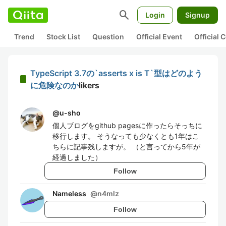
search
Login
Signup
Trend
Stock List
Question
Official Event
Official
TypeScript 3.7の`asserts x is T`型はどのよう
に危険なのか
likers
@
u-sho
個人ブログをgithub pagesに作ったらそっちに
移行します。 そうなっても少なくとも1年はこ
ちらに記事残しますが。 （と言ってから5年が
経過しました）
Follow
Nameless
@
n4mlz
Follow