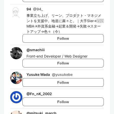
94
@
94_
事業立ち上げ、リーン、プロダクト・マネジメ
ントを支援中。地道に粛々と。｜大手SIer→🇺🇸
MBA→外資系金融→起業＆開発→失敗→スター
トアップ→色々（今）
Follow
@
smachiii
Front-end Developer / Web Designer
Follow
Yusuke Wada
@
yusukebe
Follow
@
Fn_nK_2002
Follow
@
mitsuki_march