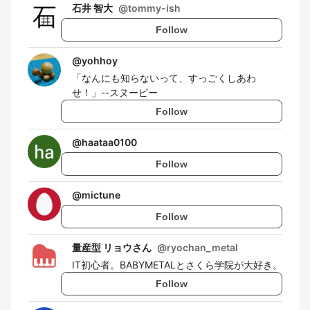
石井 智大
@
tommy-ish
Follow
@
yohhoy
「なんにも知らないって、すっごくしあわ
せ！」--スヌーピー
Follow
@
haataa0100
Follow
@
mictune
Follow
量産型 リョウさん
@
ryochan_metal
IT初心者。BABYMETALとさくら学院が大好き。
Follow