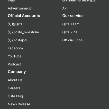
Help
Engineer White Paper
Advertisement
API
Official Accounts
Our service
@Qiita
Qiita Team
@qiita_milestone
Qiita Zine
@qiitapoi
Official Shop
Facebook
YouTube
Podcast
Company
About Us
Careers
Qiita Blog
News Release