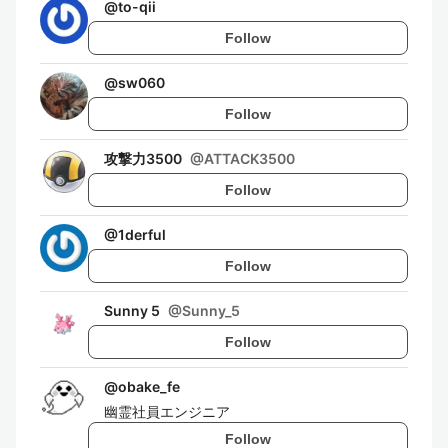
@
to-qii
Follow
@
sw060
Follow
攻撃力3500
@
ATTACK3500
Follow
@
1derful
Follow
Sunny 5
@
Sunny_5
Follow
@
obake_fe
幽霊社員エンジニア
Follow