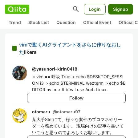
search
Login
Signup
Trend
Stock List
Question
Official Event
Official
vimで動くAIクライアントをさらに作りなおし
た
likers
@
yasunori-kirin0418
＞vim == 呼吸 True ＞echo $DESKTOP_SESSI
ON i3 ＞echo $TERMINAL wezterm ＞echo $E
DITOR nvim ＞# btw I use Arch Linux.
Follow
otomaru
@
otomaru97
某大手SIerにて、様々な案件のプロマネやリー
ダーを務めています。 現場向けの記事を書いて
いこうと思うのでよろしくお願いします。