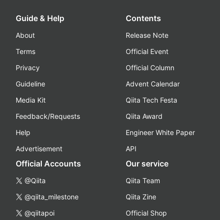
Guide & Help
Contents
About
Release Note
Terms
Official Event
Privacy
Official Column
Guideline
Advent Calendar
Media Kit
Qiita Tech Festa
Feedback/Requests
Qiita Award
Help
Engineer White Paper
Advertisement
API
Official Accounts
Our service
@Qiita
Qiita Team
@qiita_milestone
Qiita Zine
@qiitapoi
Official Shop