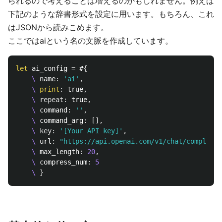
られるので考えることは増えるのかもしれません。例えば
下記のような辞書形式を設定に用います。もちろん、これ
はJSONから読みこめます。
ここではaiという名の文脈を作成しています。
let
 ai_config 
=
 #
{
    \
 name
:
'ai'
,
    \
print
:
 true
,
    \
repeat
:
 true
,
    \
 command
:
''
,
    \
 command_arg
:
[],
    \
key
:
'[Your API key]'
,
    \
 url
:
"https://api.openai.com/v1/chat/completio
    \
 max_length
:
20
,
    \
 compress_num
:
5
    \
}