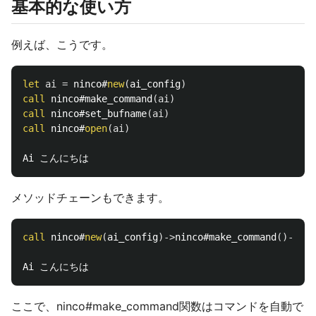
基本的な使い方
例えば、こうです。
let
ai
=
 ninco#
new
(
ai_config
)
call
 ninco#make_command
(
ai
)
call
 ninco#set_bufname
(
ai
)
call
 ninco#
open
(
ai
)
メソッドチェーンもできます。
call
 ninco#
new
(
ai_config
)->
ninco#make_command
()->
nin
ここで、ninco#make_command関数はコマンドを自動で