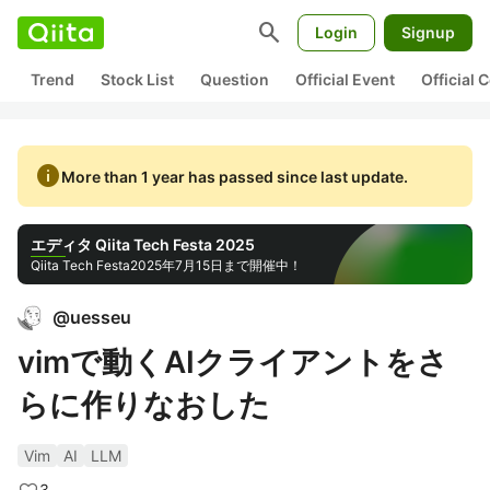
search
Login
Signup
Trend
Stock List
Question
Official Event
Official
info
More than 1 year has passed since last update.
エディタ Qiita Tech Festa 2025
Qiita Tech Festa
2025年7月15日まで開催中！
@
uesseu
vimで動くAIクライアントをさ
らに作りなおした
Vim
AI
LLM
3