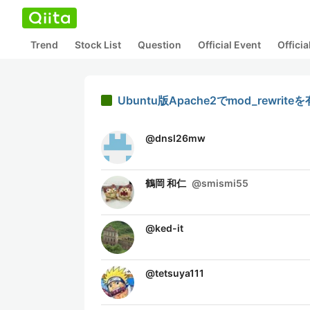
Trend
Stock List
Question
Official Event
Offici
Ubuntu版Apache2でmod_rewrit
@
dnsl26mw
鶴岡 和仁
@
smismi55
@
ked-it
@
tetsuya111