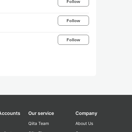
Follow
Follow
Follow
 Accounts
Our service
Company
Qiita Team
About Us