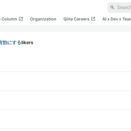
search
open_in_new
open_in_new
al Column
Organization
Qiita Careers
AI x Dev x Tea
eを有効にする
likers