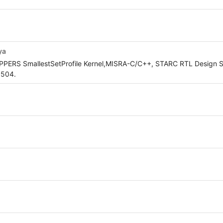
ya
OPPERS SmallestSetProfile Kernel,MISRA-C/C++, STARC RTL Design S
5504.