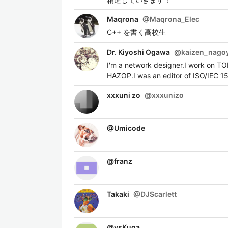
Maqrona
@
Maqrona_Elec
C++ を書く高校生
Dr. Kiyoshi Ogawa
@
kaizen_nago
I'm a network designer.I work on T
HAZOP.I was an editor of ISO/IEC 1
xxxuni zo
@
xxxunizo
@
Umicode
@
franz
Takaki
@
DJScarlett
@
ysKuga