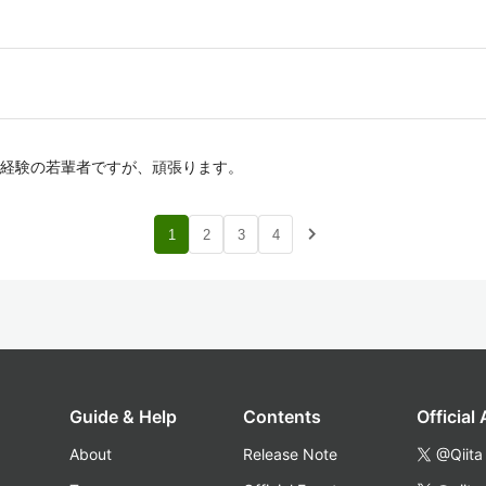
経験の若輩者ですが、頑張ります。
navigate_next
1
2
3
4
Guide & Help
Contents
Official
About
Release Note
@Qiita