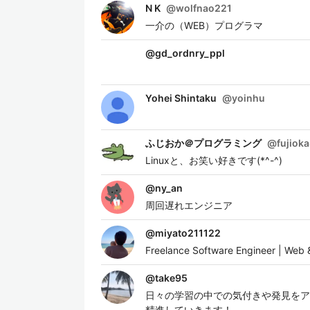
N K
@
wolfnao221
一介の（WEB）プログラマ
@
gd_ordnry_ppl
Yohei Shintaku
@
yoinhu
ふじおか＠プログラミング
@
fujiok
Linuxと、お笑い好きです(*^-^)
@
ny_an
周回遅れエンジニア
@
miyato211122
Freelance Software Engineer | Web 
@
take95
日々の学習の中での気付きや発見をア
精進していきます！