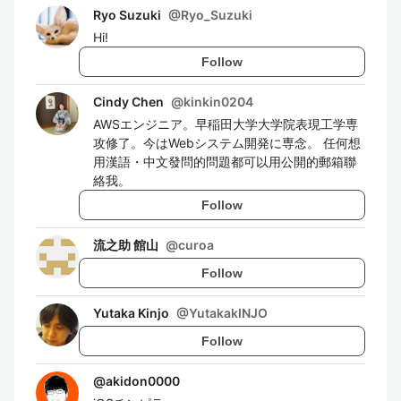
Ryo Suzuki
@
Ryo_Suzuki
Hi!
Follow
Cindy Chen
@
kinkin0204
AWSエンジニア。早稲田大学大学院表現工学専
攻修了。今はWebシステム開発に専念。 任何想
用漢語・中文發問的問題都可以用公開的郵箱聯
絡我。
Follow
流之助 館山
@
curoa
Follow
Yutaka Kinjo
@
YutakakINJO
Follow
@
akidon0000