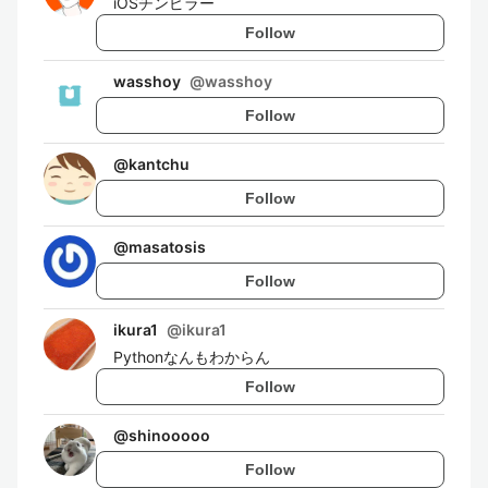
iOSチンピラー
Follow
wasshoy
@
wasshoy
Follow
@
kantchu
Follow
@
masatosis
Follow
ikura1
@
ikura1
Pythonなんもわからん
Follow
@
shinooooo
Follow