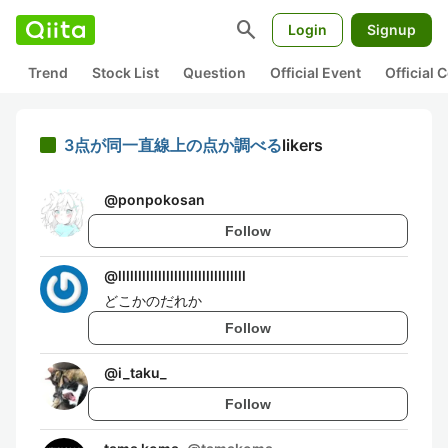
search
Login
Signup
Trend
Stock List
Question
Official Event
Official
3点が同一直線上の点か調べる
likers
@
ponpokosan
Follow
@
llllllllllllllllllllllllllllllll
どこかのだれか
Follow
@
i_taku_
Follow