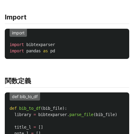
Import
import
import
bibtexparser
import
pandas
as
pd
関数定義
def bib_to_df
def
bib_to_df
(
bib_file
):
library
=
bibtexparser
.
parse_file
(
bib_file
)
title_l
=
[]
note_l
=
[]