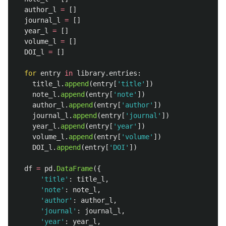
author_l
=
[]
journal_l
=
[]
year_l
=
[]
volume_l
=
[]
DOI_l
=
[]
for
entry
in
library
.
entries
:
title_l
.
append
(
entry
[
'
title
'
])
note_l
.
append
(
entry
[
'
note
'
])
author_l
.
append
(
entry
[
'
author
'
])
journal_l
.
append
(
entry
[
'
journal
'
])
year_l
.
append
(
entry
[
'
year
'
])
volume_l
.
append
(
entry
[
'
volume
'
])
DOI_l
.
append
(
entry
[
'
DOI
'
])
df
=
pd
.
DataFrame
({
'
title
'
:
title_l
,
'
note
'
:
note_l
,
'
author
'
:
author_l
,
'
journal
'
:
journal_l
,
'
year
'
:
year_l
,