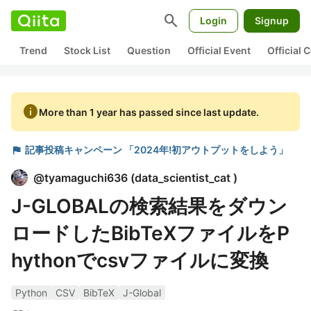
search
Login
Signup
Trend
Stock List
Question
Official Event
Official
info
More than 1 year has passed since last update.
flag
記事投稿キャンペーン 「2024年!初アウトプットをしよう」
@
tyamaguchi636
(
data_scientist_cat
)
J-GLOBALの検索結果をダウン
ロードしたBibTeXファイルをP
hythonでcsvファイルに変換
Python
CSV
BibTeX
J-Global