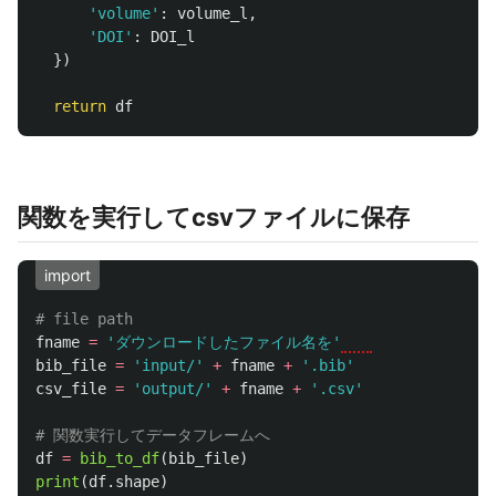
'
volume
'
:
volume_l
,
'
DOI
'
:
DOI_l
})
return
df
関数を実行してcsvファイルに保存
import
fname
=
'
ダウンロードしたファイル名を
'
bib_file
=
'
input/
'
+
fname
+
'
.bib
'
csv_file
=
'
output/
'
+
fname
+
'
.csv
'
df
=
bib_to_df
(
bib_file
)
print
(
df
.
shape
)