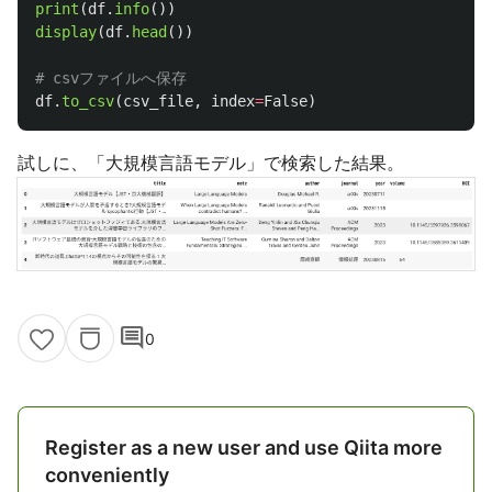
print
(
df
.
info
())
display
(
df
.
head
())
df
.
to_csv
(
csv_file
,
index
=
False
)
試しに、「大規模言語モデル」で検索した結果。
comment
0
Register as a new user and use Qiita more
conveniently