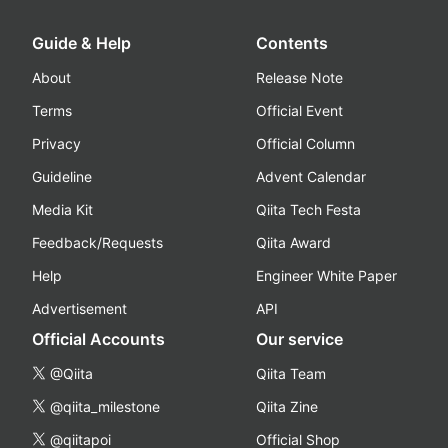
Guide & Help
Contents
About
Release Note
Terms
Official Event
Privacy
Official Column
Guideline
Advent Calendar
Media Kit
Qiita Tech Festa
Feedback/Requests
Qiita Award
Help
Engineer White Paper
Advertisement
API
Official Accounts
Our service
@Qiita
Qiita Team
@qiita_milestone
Qiita Zine
@qiitapoi
Official Shop