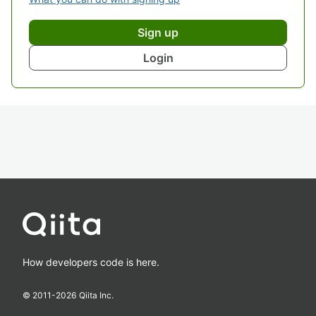
Sign up
Login
How developers code is here.
© 2011-
2026
Qiita Inc.