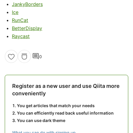
JankyBorders
Ice
RunCat
BetterDisplay
Raycast
comment
0
Register as a new user and use Qiita more
conveniently
You get articles that match your needs
You can efficiently read back useful information
You can use dark theme
What you can do with signing up