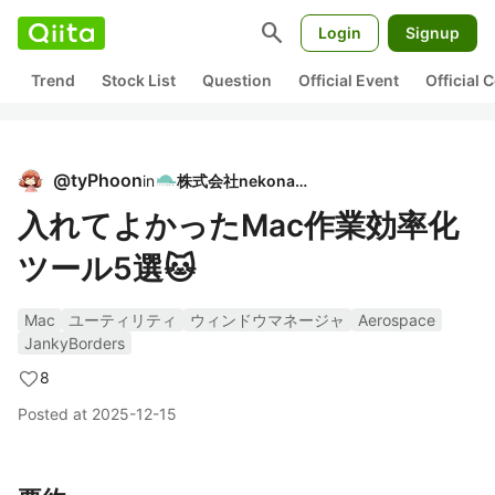
search
Login
Signup
Trend
Stock List
Question
Official Event
Official
@
tyPhoon
in
株式会社nekonata
入れてよかったMac作業効率化
ツール5選🐱
Mac
ユーティリティ
ウィンドウマネージャ
Aerospace
JankyBorders
8
Posted at
2025-12-15