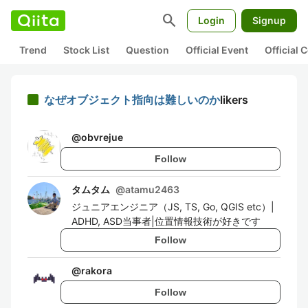
search
Login
Signup
Trend
Stock List
Question
Official Event
Official
なぜオブジェクト指向は難しいのか
likers
@
obvrejue
Follow
タムタム
@
atamu2463
ジュニアエンジニア（JS, TS, Go, QGIS etc）|
ADHD, ASD当事者|位置情報技術が好きです
Follow
@
rakora
Follow