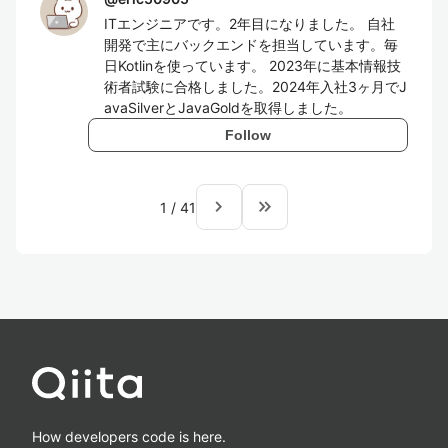
ITエンジニアです。2年目になりました。 自社
開発で主にバックエンドを担当しています。毎
日Kotlinを使っています。 2023年に基本情報技
術者試験に合格しました。2024年入社3ヶ月でJ
avaSilverとJavaGoldを取得しました。
Follow
navigate_next
keyboard_double_arrow_right
1
/
41
How developers code is here.