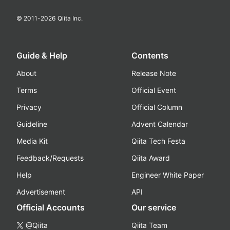
© 2011-
2026
Qiita Inc.
Guide & Help
Contents
About
Release Note
Terms
Official Event
Privacy
Official Column
Guideline
Advent Calendar
Media Kit
Qiita Tech Festa
Feedback/Requests
Qiita Award
Help
Engineer White Paper
Advertisement
API
Official Accounts
Our service
@Qiita
Qiita Team