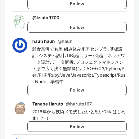
Follow
@
ksato9700
Follow
haun haun
@
haun
雑食系何でも屋 組み込み系アセンブラ､基板設
計､システム設計､DB設計､サーバ設計､ネットワ
ーク設計､データ解析､プロジェクトマネジメン
トまで広く浅く無節操に｡ C/C++/C#/Python/P
erl/PHP/Ruby/Java/Javascript/Typescript/Rus
t Node.js学習中
Follow
Tanabe Haruto
@
haruto167
2018年から技術メモ残したいと思いQiitaはじめ
ました！
Follow