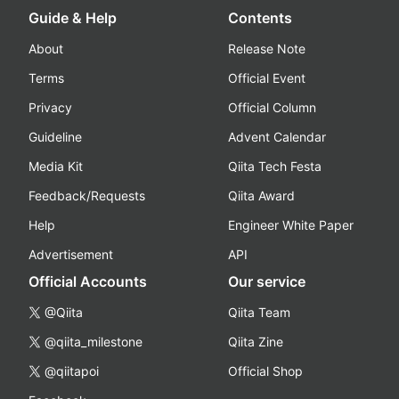
Guide & Help
Contents
About
Release Note
Terms
Official Event
Privacy
Official Column
Guideline
Advent Calendar
Media Kit
Qiita Tech Festa
Feedback/Requests
Qiita Award
Help
Engineer White Paper
Advertisement
API
Official Accounts
Our service
@Qiita
Qiita Team
@qiita_milestone
Qiita Zine
@qiitapoi
Official Shop