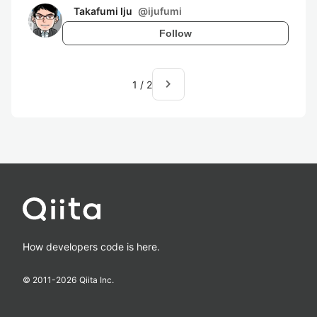
Takafumi Iju
@
ijufumi
Follow
navigate_next
1
/
2
How developers code is here.
© 2011-
2026
Qiita Inc.