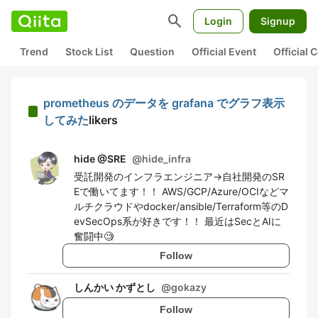
search
Login
Signup
Trend
Stock List
Question
Official Event
Official
prometheus のデータを grafana でグラフ表示
してみた
likers
hide @SRE
@
hide_infra
受託開発のインフラエンジニア→自社開発のSR
Eで働いてます！！ AWS/GCP/Azure/OCIなどマ
ルチクラウドやdocker/ansible/Terraform等のD
evSecOps系が好きです！！ 最近はSecとAIに
奮闘中🧐
Follow
しんかい かずとし
@
gokazy
Follow