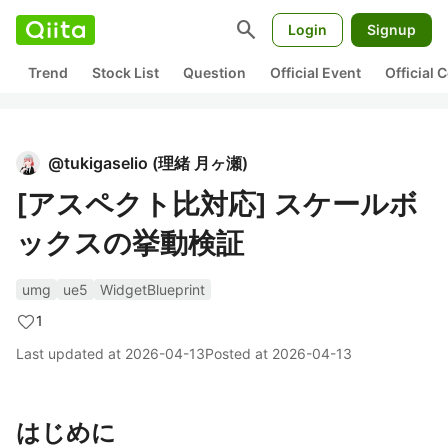
search
Login
Signup
Trend
Stock List
Question
Official Event
Official
@
tukigaselio
(
理緒 月ヶ瀬
)
[アスペクト比対応] スケールボ
ックスの挙動検証
umg
ue5
WidgetBlueprint
1
Last updated at
2026-04-13
Posted at
2026-04-13
はじめに