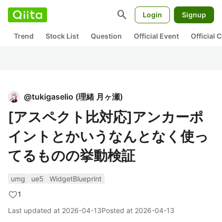
search
Login
Signup
Trend
Stock List
Question
Official Event
Official
@
tukigaselio
(
理緒 月ヶ瀬
)
[アスペクト比対応]アンカーポ
イントとかいうなんとなく使っ
てるものの挙動検証
umg
ue5
WidgetBlueprint
1
Last updated at
2026-04-13
Posted at
2026-04-13