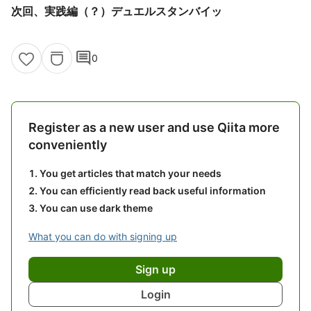
次回、実践編（？）デュエルスタンバイッ
comment
0
Register as a new user and use Qiita more
conveniently
You get articles that match your needs
You can efficiently read back useful information
You can use dark theme
What you can do with signing up
Sign up
Login