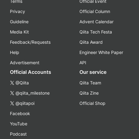
Terms
Official Event
Privacy
Official Column
Guideline
Advent Calendar
Media Kit
Qiita Tech Festa
Feedback/Requests
Qiita Award
Help
Engineer White Paper
Advertisement
API
Official Accounts
Our service
@Qiita
Qiita Team
@qiita_milestone
Qiita Zine
@qiitapoi
Official Shop
Facebook
YouTube
Podcast