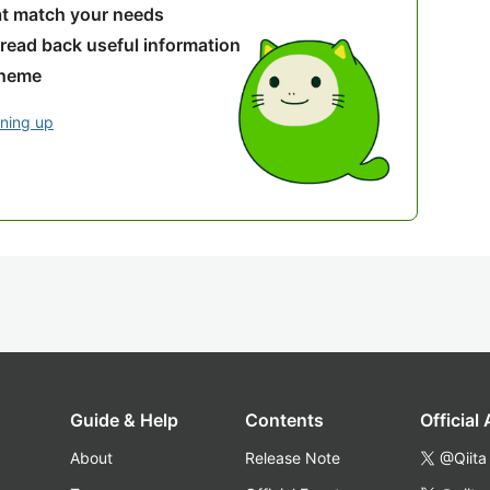
hat match your needs
 read back useful information
theme
gning up
Guide & Help
Contents
Official
About
Release Note
@Qiita