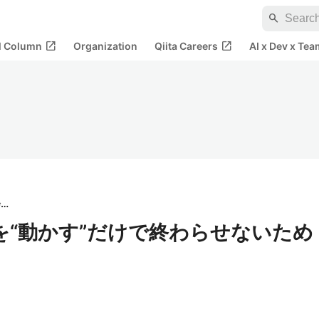
search
open_in_new
open_in_new
al Column
Organization
Qiita Careers
AI x Dev x Tea
ニチコマ合同会社
Iを“動かす”だけで終わらせないため