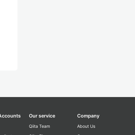
 Accounts
Our service
Company
Qiita Team
About Us