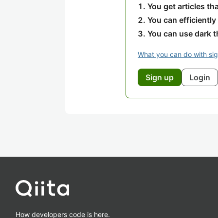
You get articles t
You can efficiently
You can use dark 
What you can do with si
Sign up
Login
How developers code is here.