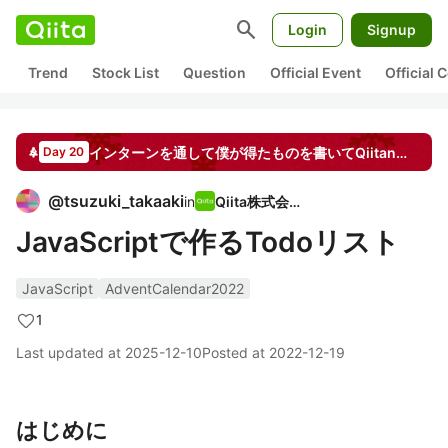
search
Login
Signup
Trend
Stock List
Question
Official Event
Official
インターンを通して僕が得たものを書いてQiitanのぬいぐるみをもらおう！！
Day 20
@
tsuzuki_takaaki
in
Qiita株式会社
JavaScriptで作るTodoリスト
JavaScript
AdventCalendar2022
1
Last updated at
2025-12-10
Posted at
2022-12-19
はじめに