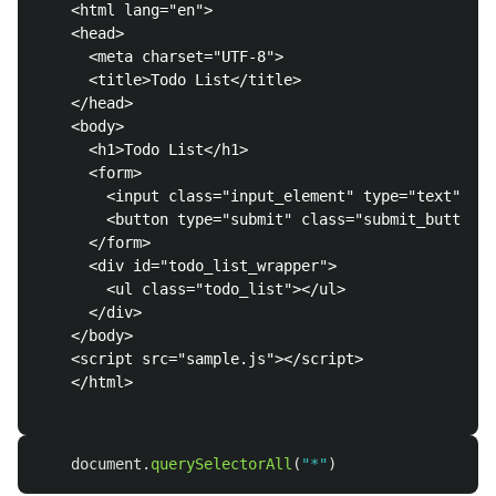
    <html lang="en">

    <head>

      <meta charset="UTF-8">

      <title>Todo List</title>

    </head>

    <body>

      <h1>Todo List</h1>

      <form>

        <input class="input_element" type="text" nam
        <button type="submit" class="submit_button">
      </form>

      <div id="todo_list_wrapper">

        <ul class="todo_list"></ul>

      </div>

    </body>

    <script src="sample.js"></script>

    </html>

document
.
querySelectorAll
(
"
*
"
)