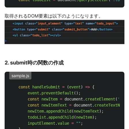
取得されるDOM要素は以下のようになります。
2. submit時の関数の作成
sample.js
const
handleSubmit
=
(
event
)
=>
{
event
.
preventDefault
();
const
newItem
=
document
.
createElement
(
'
li
'
)
const
newItemText
=
document
.
createTextNode
(
newItem
.
appendChild
(
newItemText
);
todoList
.
appendChild
(
newItem
);
inputElement
.
value
=
""
;