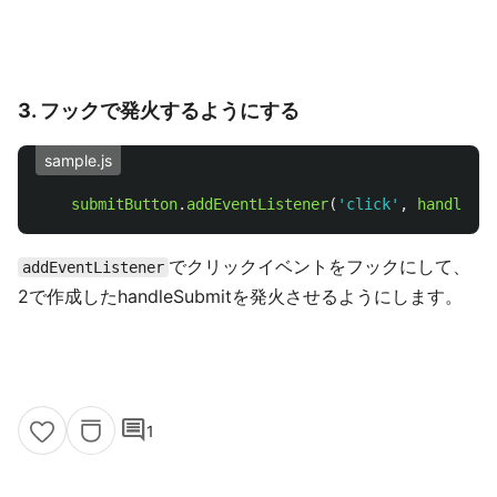
3. フックで発火するようにする
sample.js
submitButton
.
addEventListener
(
'
click
'
,
handleSub
でクリックイベントをフックにして、
addEventListener
2で作成したhandleSubmitを発火させるようにします。
comment
1