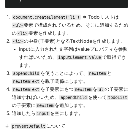
}
=> Todoリストは
document.createElement('li')
要素で構成されているため、そこに追加するため
<ul>
の
要素を作成します。
<li>
の中身(子要素)となるTextNodeを作成します。
<li>
inputに入力された文字列はvalueプロパティを参照
すればいいため、
で取得でき
inputElement.value
ます。
を使うことによって、
と
appendChild
newItem
を親子関係にします。
newItemText
を子要素にもつ
を
の子要素に
newItemText
newItem
ul
追加すればいいため、
を使って
appendChild
todoList
の子要素に
を追加します。
newItem
追加したら
を空にします。
input
↓
について
preventDefault