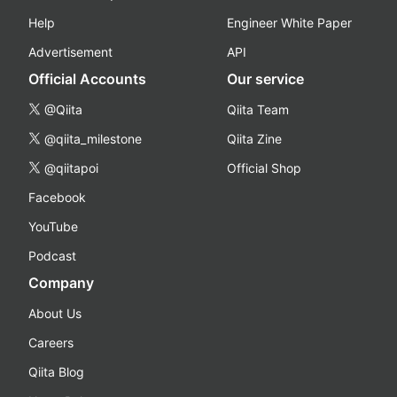
Help
Engineer White Paper
Advertisement
API
Official Accounts
Our service
@Qiita
Qiita Team
@qiita_milestone
Qiita Zine
@qiitapoi
Official Shop
Facebook
YouTube
Podcast
Company
About Us
Careers
Qiita Blog