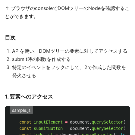
↑ ブラウザのconsoleでDOMツリーのNodeを確認するこ
とができます。
目次
APIを使い、DOMツリーの要素に対してアクセスする
submit時の関数を作成する
特定のイベントをフックにして、2で作成した関数を
発火させる
1. 要素へのアクセス
sample.js
const
inputElement
=
document
.
querySelector
(
'
.in
const
submitButton
=
document
.
querySelector
(
'
.su
const
todoList
=
document
.
querySelector
(
'
.todo_l