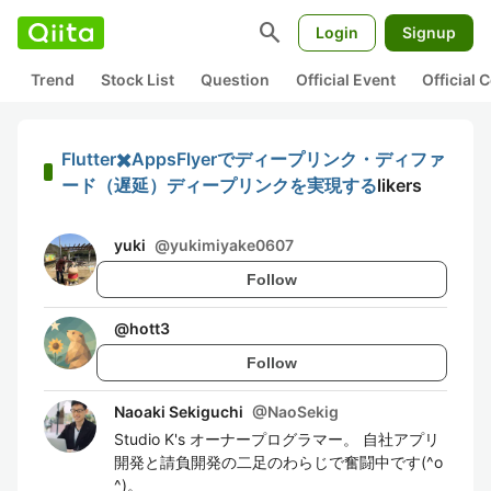
search
Login
Signup
Trend
Stock List
Question
Official Event
Official
Flutter✖️AppsFlyerでディープリンク・ディファ
ード（遅延）ディープリンクを実現する
likers
yuki
@
yukimiyake0607
Follow
@
hott3
Follow
Naoaki Sekiguchi
@
NaoSekig
Studio K's オーナープログラマー。 自社アプリ
開発と請負開発の二足のわらじで奮闘中です(^o
^)。