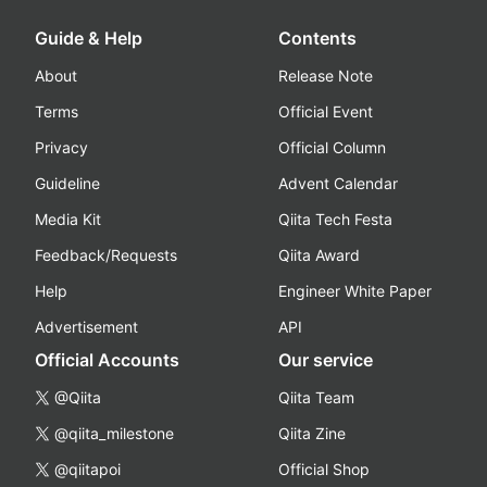
Guide & Help
Contents
About
Release Note
Terms
Official Event
Privacy
Official Column
Guideline
Advent Calendar
Media Kit
Qiita Tech Festa
Feedback/Requests
Qiita Award
Help
Engineer White Paper
Advertisement
API
Official Accounts
Our service
@Qiita
Qiita Team
@qiita_milestone
Qiita Zine
@qiitapoi
Official Shop