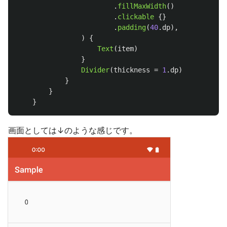
.
fillMaxWidth
()
.
clickable
{}
.
padding
(
40
.
dp
),
)
{
Text
(
item
)
}
Divider
(
thickness
=
1
.
dp
)
}
}
}
画面としては↓のような感じです。