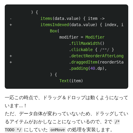
)
{
-
items
(
data
.
value
)
{
item
->
+
itemsIndexed
(
data
.
value
)
{
index
,
item
Box
(
modifier
=
Modifier
.
fillMaxWidth
()
.
clickable
{
/**/
}
+
.
detectReorderAfterLongPres
+
.
draggedItem
(
reorderState
.
o
.
padding
(
40
.
dp
),
)
{
Text
(
item
)
一応この時点で、ドラッグ＆ドロップは動くようになって
います…！
ただ、データ自体が変わっていないため、ドラッグしてい
るアイテムがおかしなことになっているので、2で
/*
にしていた
の処理を実装します。
TODO */
onMove