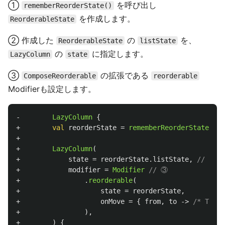
①
を呼び出し
rememberReorderState()
を作成します。
ReorderableState
② 作成した
の
を、
ReorderableState
listState
の
に指定します。
LazyColumn
state
③
の拡張である
ComposeReorderable
reorderable
Modifierも設定します。
-
LazyColumn
{
+
val
reorderState
=
rememberReorderState
()
+
+
LazyColumn
(
+
state
=
reorderState
.
listState
,
// ②
+
modifier
=
Modifier
// ③
+
.
reorderable
(
+
state
=
reorderState
,
+
onMove
=
{
from
,
to
->
/* TODO 
+
),
+
)
{