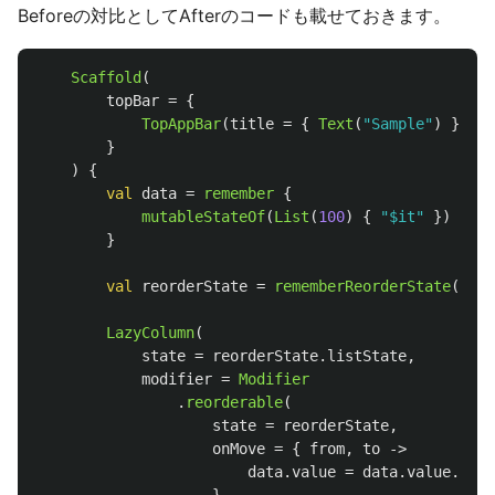
Beforeの対比としてAfterのコードも載せておきます。
Scaffold
(
topBar
=
{
TopAppBar
(
title
=
{
Text
(
"Sample"
)
})
}
)
{
val
data
=
remember
{
mutableStateOf
(
List
(
100
)
{
"$it"
})
}
val
reorderState
=
rememberReorderState
()
LazyColumn
(
state
=
reorderState
.
listState
,
modifier
=
Modifier
.
reorderable
(
state
=
reorderState
,
onMove
=
{
from
,
to
->
data
.
value
=
data
.
value
.
toMu