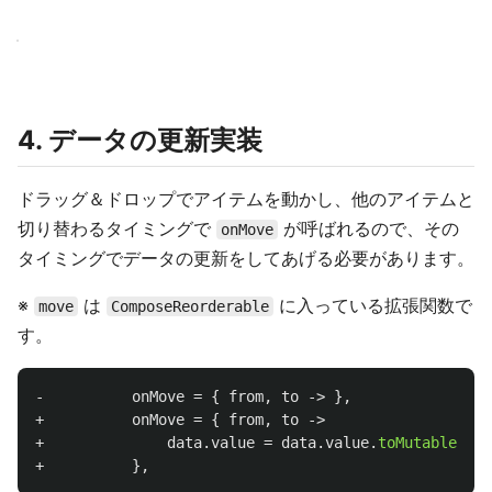
4. データの更新実装
ドラッグ＆ドロップでアイテムを動かし、他のアイテムと
切り替わるタイミングで
が呼ばれるので、その
onMove
タイミングでデータの更新をしてあげる必要があります。
※
は
に入っている拡張関数で
move
ComposeReorderable
す。
-
onMove
=
{
from
,
to
->
},
+
onMove
=
{
from
,
to
->
+
data
.
value
=
data
.
value
.
toMutableList
+
},