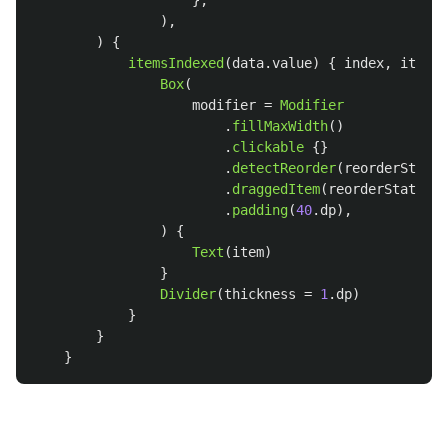
},
),
)
{
itemsIndexed
(
data
.
value
)
{
index
,
item
-
Box
(
modifier
=
Modifier
.
fillMaxWidth
()
.
clickable
{}
.
detectReorder
(
reorderState
)
.
draggedItem
(
reorderState
.
of
.
padding
(
40
.
dp
),
)
{
Text
(
item
)
}
Divider
(
thickness
=
1
.
dp
)
}
}
}