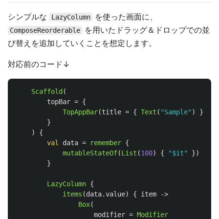
シンプルな
を使った画面に、
LazyColumn
を用いたドラッグ＆ドロップでの並
ComposeReorderable
び替えを追加していくことを想定します。
対応前のコード↓
Scaffold
(
topBar
=
{
TopAppBar
(
title
=
{
Text
(
"Sample"
)
})
}
)
{
val
data
=
remember
{
mutableStateOf
(
List
(
100
)
{
"$it"
})
}
LazyColumn
{
items
(
data
.
value
)
{
item
->
Box
(
modifier
=
Modifier