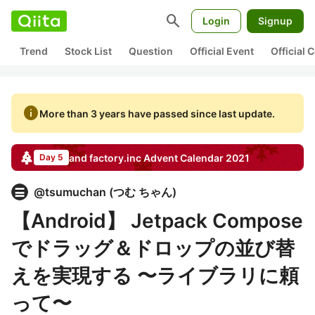
search
Login
Signup
Trend
Stock List
Question
Official Event
Official
info
More than 3 years have passed since last update.
and factory.inc
Advent Calendar
2021
Day 5
@
tsumuchan
(
つむ ちゃん
)
【Android】 Jetpack Compose
でドラッグ＆ドロップの並び替
えを実現する 〜ライブラリに頼
って〜