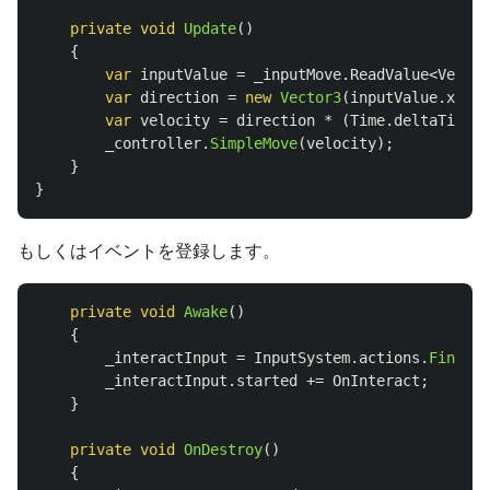
private
void
Update
()
{
var
inputValue
=
_inputMove
.
ReadValue
<
Vector
var
direction
=
new
Vector3
(
inputValue
.
x
,
0
,
var
velocity
=
direction
*
(
Time
.
deltaTime
*
_controller
.
SimpleMove
(
velocity
);
}
}
もしくはイベントを登録します。
private
void
Awake
()
{
_interactInput
=
InputSystem
.
actions
.
FindAct
_interactInput
.
started
+=
OnInteract
;
}
private
void
OnDestroy
()
{