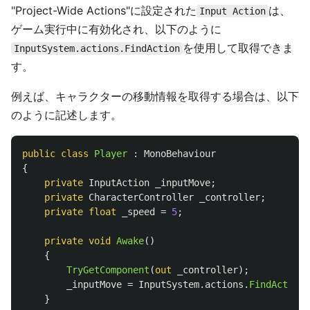
"Project-Wide Actions"に設定された
は、
Input Action
ゲーム実行中に有効化され、以下のように
を使用して取得できま
InputSystem.actions.FindAction
す。
例えば、キャラクターの移動情報を取得する場合は、以下
のように記述します。
public
class
Player
:
MonoBehaviour
{
private
InputAction
_inputMove
;
private
CharacterController
_controller
;
private
float
_speed
=
5
;
private
void
Awake
()
{
TryGetComponent
(
out
_controller
);
_inputMove
=
InputSystem
.
actions
.
FindAction
(
}