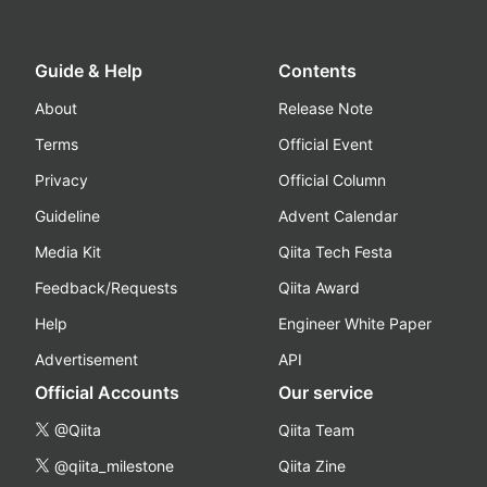
Guide & Help
Contents
About
Release Note
Terms
Official Event
Privacy
Official Column
Guideline
Advent Calendar
Media Kit
Qiita Tech Festa
Feedback/Requests
Qiita Award
Help
Engineer White Paper
Advertisement
API
Official Accounts
Our service
@Qiita
Qiita Team
@qiita_milestone
Qiita Zine