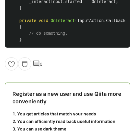
_interactInput
.
started
-=
OnInteract
;
}
private
void
OnInteract
(
InputAction
.
CallbackCont
{
// do something.
}
comment
0
Register as a new user and use Qiita more
conveniently
You get articles that match your needs
You can efficiently read back useful information
You can use dark theme