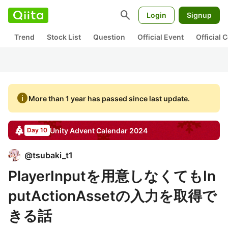
search
Login
Signup
Trend
Stock List
Question
Official Event
Official
info
More than 1 year has passed since last update.
Unity
Advent Calendar
2024
Day 10
@
tsubaki_t1
PlayerInputを用意しなくてもIn
putActionAssetの入力を取得で
きる話