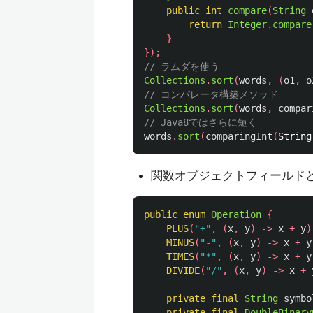
public
int
compare
(
String
return
Integer
.
compare
}
});
// ラムダを使う
Collections
.
sort
(
words
,
(
o1
,
o
// コンパレータ構築メソッド 
Collections
.
sort
(
words
,
compar
// Java8ではさらに短く
words
.
sort
(
comparingInt
(
String
関数オブジェクトフィールドと
public
enum
Operation
{
PLUS
(
"+"
,
(
x
,
y
)
->
x
+
y
)
MINUS
(
"-"
,
(
x
,
y
)
->
x
+
y
TIMES
(
"*"
,
(
x
,
y
)
->
x
+
y
DIVIDE
(
"/"
,
(
x
,
y
)
->
x
+
private
final
String
symbo
private
final
DoubleBinary