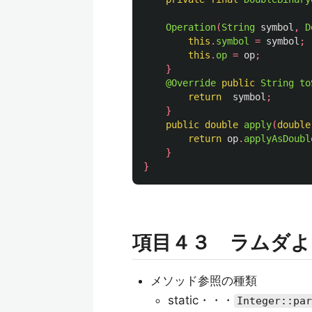
Operation
(
String
symbol
,
D
this
.
symbol
=
symbol
;
this
.
op
=
op
;
}
@Override
public
String
to
return
symbol
;
}
public
double
apply
(
double
return
op
.
applyAsDoubl
}
}
項目４３ ラムダよ
メソッド参照の種類
static・・・
Integer::par