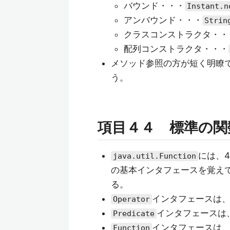
バウンド・・・
Instant.n
アンバウンド・・・
Strin
クラスコンストラクタ・・
配列コンストラクタ・・・
メソッド参照の方が短く明瞭
う。
項目４４ 標準の関
には、
java.util.Function
の基本インタフェースを覚え
る。
インタフェースは
Operator
インタフェースは、
Predicate
インタフェースは
Function