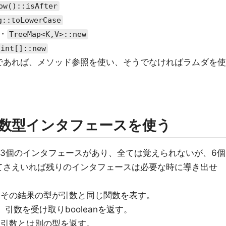
ow()::isAfter
g::toLowerCase
・
TreeMap<K,V>::new
int[]::new
であれば、メソッド参照を使い、そうでなければラムダを使
数型インタフェースを使う
43個のインタフェースがあり、全ては覚えられないが、6個
てさえいれば残りのインタフェースは必要な時に導き出せ
、その結果の型が引数と同じ関数を表す。
引数を受け取りbooleanを返す。
、引数とは別の型を返す。