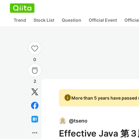
Trend
Stock List
Question
Official Event
Offici
0
2
info
More than 5 years have passed s
@
tseno
Effective Ja
more_horiz