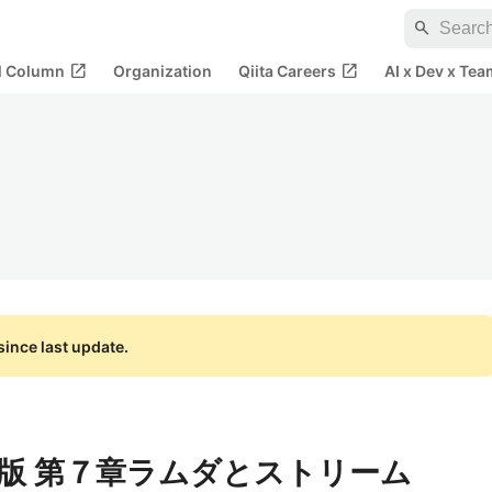
search
open_in_new
open_in_new
al Column
Organization
Qiita Careers
AI x Dev x Tea
ince last update.
va 第３版 第７章ラムダとストリーム