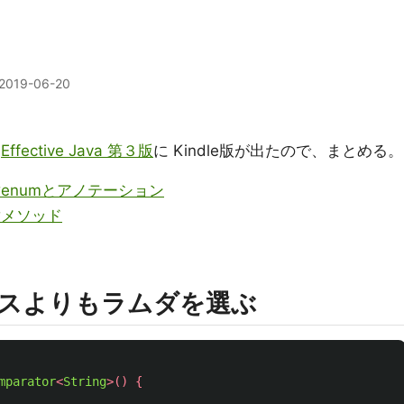
2019-06-20
、
Effective Java 第３版
に Kindle版が出たので、まとめる。
 第６章enumとアノテーション
第８章メソッド
スよりもラムダを選ぶ
mparator
<
String
>()
{