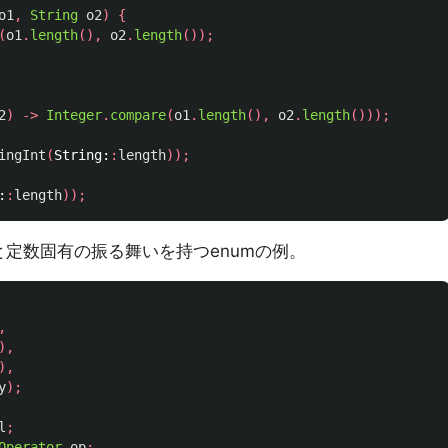
o1
,
String
o2
)
{
(
o1
.
length
(),
o2
.
length
());
2
)
->
Integer
.
compare
(
o1
.
length
(),
o2
.
length
()));
ingInt
(
String:
:
length
));
:
:
length
));
定数固有の振る舞いを持つenumの例。
,
),
),
y
);
l
;
Operator
op
;