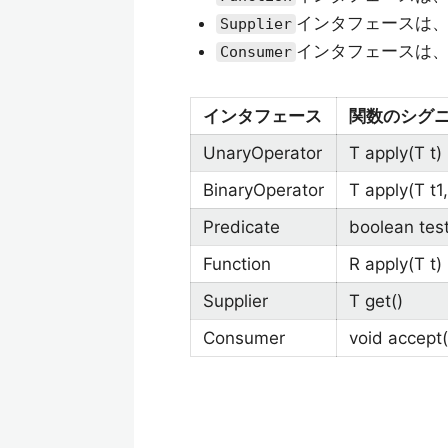
インタフェースは
Supplier
インタフェースは
Consumer
インタフェース
関数のシグ
UnaryOperator
T apply(T t)
BinaryOperator
T apply(T t1,
Predicate
boolean test
Function
R apply(T t)
Supplier
T get()
Consumer
void accept(