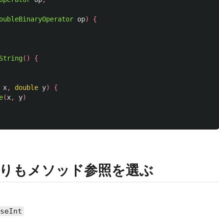
oubleBinaryOperator
op
)
{
String
()
{
x
,
double
y
)
{
e
(
x
,
y
)
りもメソッド参照を選ぶ
seInt