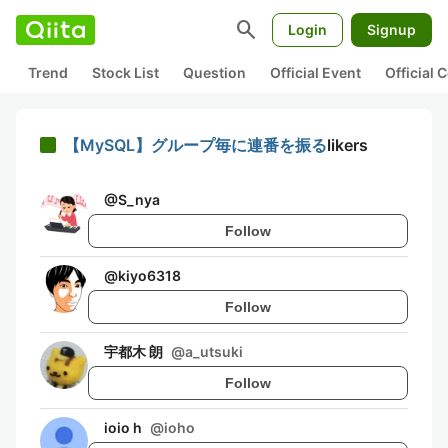
search
Login
Signup
Trend
Stock List
Question
Official Event
Official
【MySQL】グループ毎に連番を振る
likers
@
S_nya
Follow
@
kiyo6318
Follow
宇都木 朗
@
a_utsuki
Follow
ioio h
@
ioho