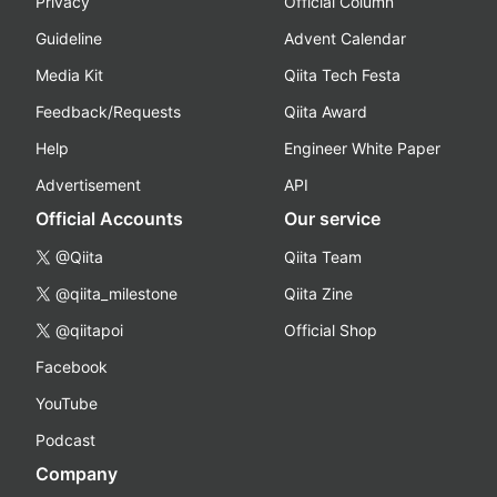
Privacy
Official Column
Guideline
Advent Calendar
Media Kit
Qiita Tech Festa
Feedback/Requests
Qiita Award
Help
Engineer White Paper
Advertisement
API
Official Accounts
Our service
@Qiita
Qiita Team
@qiita_milestone
Qiita Zine
@qiitapoi
Official Shop
Facebook
YouTube
Podcast
Company