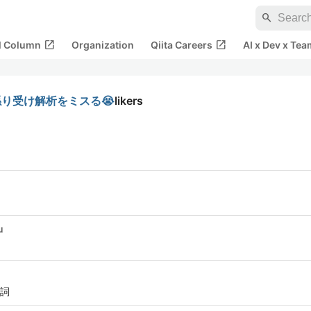
search
open_in_new
open_in_new
al Column
Organization
Qiita Careers
AI x Dev x Tea
係り受け解析をミスる😭
likers
u
詞