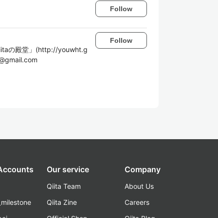
Follow
Follow
aの殿堂」(http://youwht.g
mail.com
 Accounts
Our service
Company
Qiita Team
About Us
_milestone
Qiita Zine
Careers