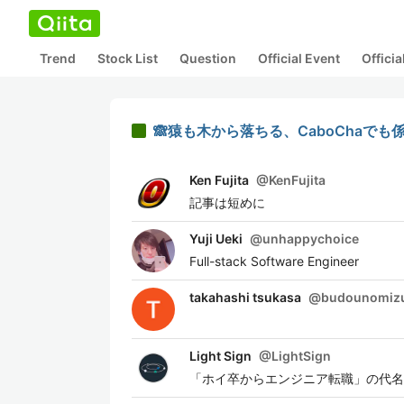
Trend
Stock List
Question
Official Event
Offici
🙈猿も木から落ちる、CaboChaでも
Ken Fujita
@
KenFujita
記事は短めに
Yuji Ueki
@
unhappychoice
Full-stack Software Engineer
takahashi tsukasa
@
budounomiz
Light Sign
@
LightSign
「ホイ卒からエンジニア転職」の代名