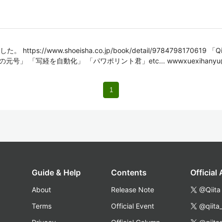
//www.shoeisha.co.jp/book/detail/9784798170619 「Qiit
号」 「写経を自動化」 「パワポリント君」etc... wwwxuexihanyu@g
1
Guide & Help
Contents
Official
About
Release Note
@Qiita
Terms
Official Event
@qiita