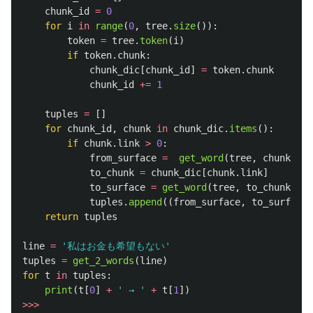
chunk_id
=
0
for
i
in
range
(
0
,
tree
.
size
()):
token
=
tree
.
token
(
i
)
if
token
.
chunk
:
chunk_dic
[
chunk_id
]
=
token
.
chunk
chunk_id
+=
1
tuples
=
[]
for
chunk_id
,
chunk
in
chunk_dic
.
items
():
if
chunk
.
link
>
0
:
from_surface
=
get_word
(
tree
,
chunk
)
to_chunk
=
chunk_dic
[
chunk
.
link
]
to_surface
=
get_word
(
tree
,
to_chunk
)
tuples
.
append
((
from_surface
,
to_surface
)
return
tuples
line
=
'
私はお金も希望もない
'
tuples
=
get_2_words
(
line
)
for
t
in
tuples
:
print
(
t
[
0
]
+
'
 → 
'
+
t
[
1
])
>>>