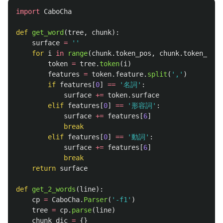
import
CaboCha
def
get_word
(
tree
,
chunk
):
surface
=
''
for
i
in
range
(
chunk
.
token_pos
,
chunk
.
token_pos
token
=
tree
.
token
(
i
)
features
=
token
.
feature
.
split
(
'
,
'
)
if
features
[
0
]
==
'
名詞
'
:
surface
+=
token
.
surface
elif
features
[
0
]
==
'
形容詞
'
:
surface
+=
features
[
6
]
break
elif
features
[
0
]
==
'
動詞
'
:
surface
+=
features
[
6
]
break
return
surface
def
get_2_words
(
line
):
cp
=
CaboCha
.
Parser
(
'
-f1
'
)
tree
=
cp
.
parse
(
line
)
chunk_dic
=
{}