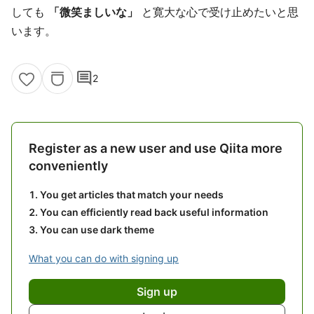
しても
「微笑ましいな」
と寛大な心で受け止めたいと思
います。
comment
2
Register as a new user and use Qiita more
conveniently
You get articles that match your needs
You can efficiently read back useful information
You can use dark theme
What you can do with signing up
Sign up