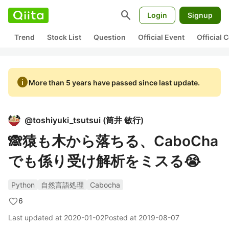
search
Login
Signup
Trend
Stock List
Question
Official Event
Official
info
More than 5 years have passed since last update.
@
toshiyuki_tsutsui
(
筒井 敏行
)
🙈猿も木から落ちる、CaboCha
でも係り受け解析をミスる😭
Python
自然言語処理
Cabocha
6
Last updated at
2020-01-02
Posted at
2019-08-07