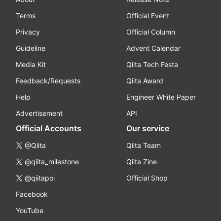
Terms
Official Event
Privacy
Official Column
Guideline
Advent Calendar
Media Kit
Qiita Tech Festa
Feedback/Requests
Qiita Award
Help
Engineer White Paper
Advertisement
API
Official Accounts
Our service
@Qiita
Qiita Team
@qiita_milestone
Qiita Zine
@qiitapoi
Official Shop
Facebook
YouTube