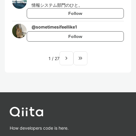
情報システム部門のひと。
Follow
@
sometimesifeellike1
Follow
navigate_next
keyboard_double_arrow_right
1
/
27
How developers code is here.