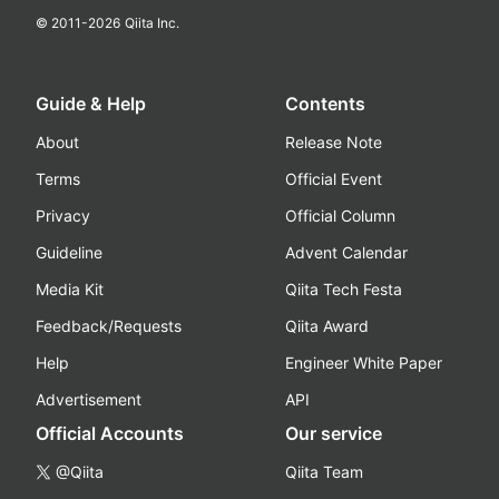
© 2011-
2026
Qiita Inc.
Guide & Help
Contents
About
Release Note
Terms
Official Event
Privacy
Official Column
Guideline
Advent Calendar
Media Kit
Qiita Tech Festa
Feedback/Requests
Qiita Award
Help
Engineer White Paper
Advertisement
API
Official Accounts
Our service
@Qiita
Qiita Team