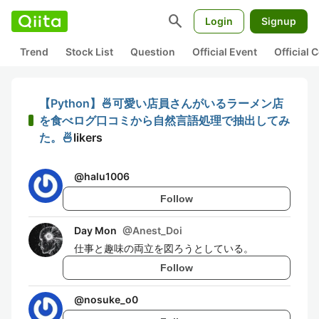
search
Login
Signup
Trend
Stock List
Question
Official Event
Official
【Python】🍜可愛い店員さんがいるラーメン店
を食べログ口コミから自然言語処理で抽出してみ
た。🍜
likers
@
halu1006
Follow
Day Mon
@
Anest_Doi
仕事と趣味の両立を図ろうとしている。
Follow
@
nosuke_o0