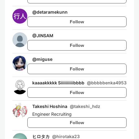
@
detaramekunn
Follow
@
JINSAM
Follow
@
miguse
Follow
kaaaakkkkk Siiiiiiiiiibbbb
@
bbbbbenka4953
Follow
Takeshi Hoshina
@
takeshi_hdz
Engineer Recruiting
Follow
ヒロタカ
@
hirotaka23