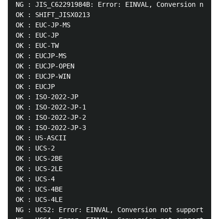
NG : JIS_C62291984B: Error: EINVAL, Conversion not s
OK : SHIFT_JISX0213

OK : EUC-JP-MS

OK : EUC-JP

OK : EUC-TW

OK : EUCJP-MS

OK : EUCJP-OPEN

OK : EUCJP-WIN

OK : EUCJP

OK : ISO-2022-JP

OK : ISO-2022-JP-1

OK : ISO-2022-JP-2

OK : ISO-2022-JP-3

OK : US-ASCII

OK : UCS-2

OK : UCS-2BE

OK : UCS-2LE

OK : UCS-4

OK : UCS-4BE

OK : UCS-4LE

NG : UCS2: Error: EINVAL, Conversion not supported.
