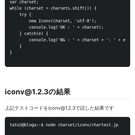
var charset;

while (charset = charsets.shift()) {

    try {

        new Iconv(charset, 'utf-8');

        console.log('OK : ' + charset);

    } catch(e) {

        console.log('NG : ' + charset + ': ' + e);

    }

}

iconv@1.2.3の結果
上記テストコードをiconv@1.2.3で試した結果です
tato2@bloga:~$ node charset/iconv/chartest.jp
