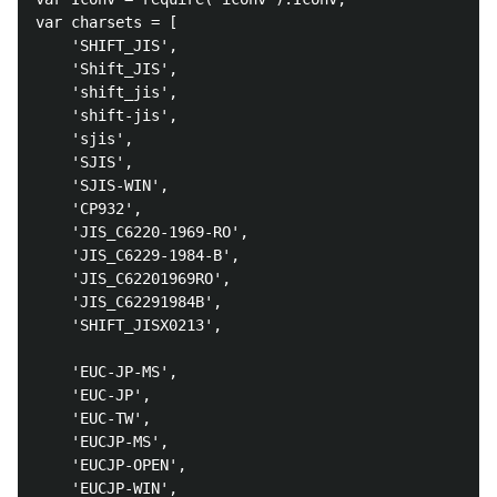
var charsets = [

    'SHIFT_JIS',

    'Shift_JIS',

    'shift_jis',

    'shift-jis',

    'sjis',

    'SJIS',

    'SJIS-WIN',

    'CP932',

    'JIS_C6220-1969-RO',

    'JIS_C6229-1984-B',

    'JIS_C62201969RO',

    'JIS_C62291984B',

    'SHIFT_JISX0213',

    'EUC-JP-MS',

    'EUC-JP',

    'EUC-TW',

    'EUCJP-MS',

    'EUCJP-OPEN',

    'EUCJP-WIN',
