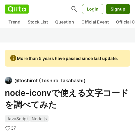
search
Login
Signup
Trend
Stock List
Question
Official Event
Official
info
More than 5 years have passed since last update.
@
toshirot
(
Toshiro Takahashi
)
node-iconvで使える文字コード
を調べてみた
JavaScript
Node.js
37