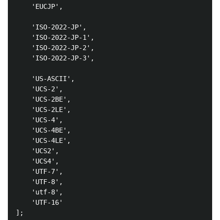
    'EUCJP',

    'ISO-2022-JP',

    'ISO-2022-JP-1',

    'ISO-2022-JP-2',

    'ISO-2022-JP-3', 

    'US-ASCII',

    'UCS-2',

    'UCS-2BE', 

    'UCS-2LE', 

    'UCS-4', 

    'UCS-4BE', 

    'UCS-4LE', 

    'UCS2', 

    'UCS4',

    'UTF-7', 

    'UTF-8', 

    'utf-8', 

    'UTF-16'

];
