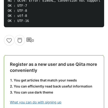
NG : UCS4: Error: EINVAL, Conversion not supported.

OK : UTF-7

OK : UTF-8

OK : utf-8

comment
0
Register as a new user and use Qiita more
conveniently
You get articles that match your needs
You can efficiently read back useful information
You can use dark theme
What you can do with signing up