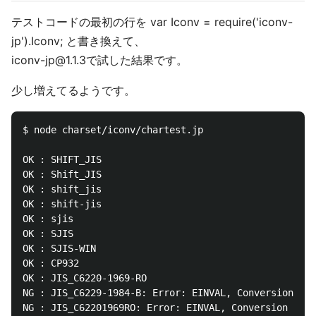
テストコードの最初の行を var Iconv = require('iconv-
jp').Iconv; と書き換えて、
iconv-jp@1.1.3で試した結果です。
少し増えてるようです。
$ node charset/iconv/chartest.jp

OK : SHIFT_JIS

OK : Shift_JIS

OK : shift_jis

OK : shift-jis

OK : sjis

OK : SJIS

OK : SJIS-WIN

OK : CP932

OK : JIS_C6220-1969-RO

NG : JIS_C6229-1984-B: Error: EINVAL, Conversion not
NG : JIS_C62201969RO: Error: EINVAL, Conversion not 