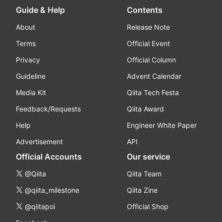
Guide & Help
Contents
About
Release Note
Terms
Official Event
Privacy
Official Column
Guideline
Advent Calendar
Media Kit
Qiita Tech Festa
Feedback/Requests
Qiita Award
Help
Engineer White Paper
Advertisement
API
Official Accounts
Our service
@Qiita
Qiita Team
@qiita_milestone
Qiita Zine
@qiitapoi
Official Shop