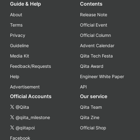
Guide & Help
Contents
About
Release Note
Terms
Official Event
Privacy
Official Column
Guideline
Advent Calendar
Media Kit
Qiita Tech Festa
Feedback/Requests
Qiita Award
Help
Engineer White Paper
Advertisement
API
Official Accounts
Our service
@Qiita
Qiita Team
@qiita_milestone
Qiita Zine
@qiitapoi
Official Shop
Facebook