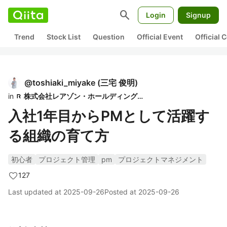
search
Login
Signup
Trend
Stock List
Question
Official Event
Official
@
toshiaki_miyake
(
三宅 俊明
)
in
株式会社レアゾン・ホールディングス
入社1年目からPMとして活躍す
る組織の育て方
初心者
プロジェクト管理
pm
プロジェクトマネジメント
127
Last updated at
2025-09-26
Posted at
2025-09-26