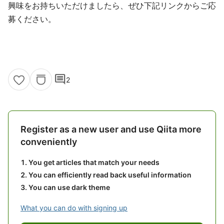
興味をお持ちいただけましたら、ぜひ下記リンクからご応
募ください。
comment
2
Register as a new user and use Qiita more
conveniently
You get articles that match your needs
You can efficiently read back useful information
You can use dark theme
What you can do with signing up