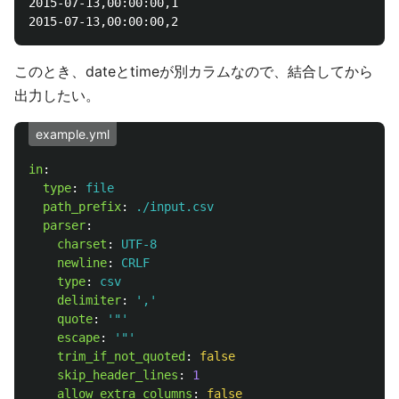
2015-07-13,00:00:00,1

このとき、dateとtimeが別カラムなので、結合してから
出力したい。
example.yml
in
:
type
:
file
path_prefix
:
./input.csv
parser
:
charset
:
UTF-8
newline
:
CRLF
type
:
csv
delimiter
:
'
,'
quote
:
'
"'
escape
:
'
"'
trim_if_not_quoted
:
false
skip_header_lines
:
1
allow_extra_columns
:
false