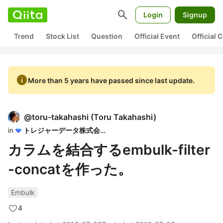
search
Login
Signup
Trend
Stock List
Question
Official Event
Official
info
More than 5 years have passed since last update.
@
toru-takahashi
(
Toru Takahashi
)
in
トレジャーデータ株式会社
カラムを結合するembulk-filter
-concatを作った。
Embulk
4