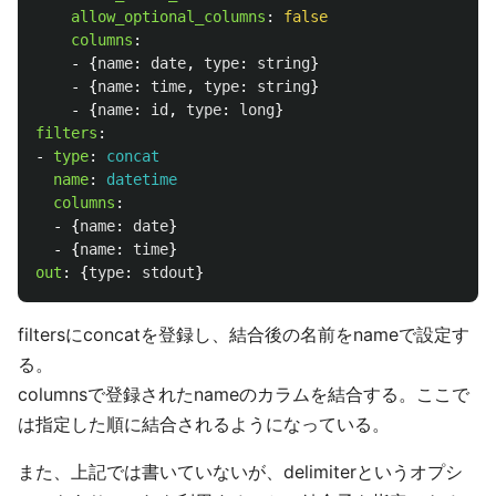
allow_optional_columns
:
false
columns
:
-
{
name
:
date
,
type
:
string
}
-
{
name
:
time
,
type
:
string
}
-
{
name
:
id
,
type
:
long
}
filters
:
-
type
:
concat
name
:
datetime
columns
:
-
{
name
:
date
}
-
{
name
:
time
}
out
:
{
type
:
stdout
}
filtersにconcatを登録し、結合後の名前をnameで設定す
る。
columnsで登録されたnameのカラムを結合する。ここで
は指定した順に結合されるようになっている。
また、上記では書いていないが、delimiterというオプシ