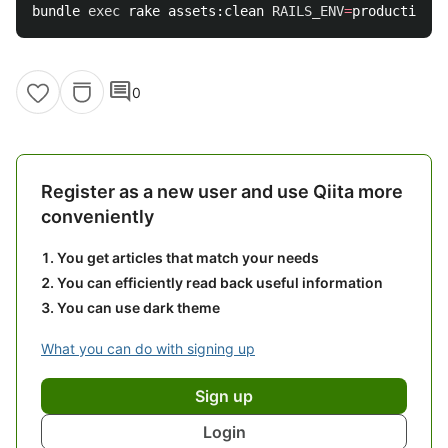
bundle 
exec 
rake assets:clean 
RAILS_ENV
=
comment
0
Register as a new user and use Qiita more
conveniently
You get articles that match your needs
You can efficiently read back useful information
You can use dark theme
What you can do with signing up
Sign up
Login