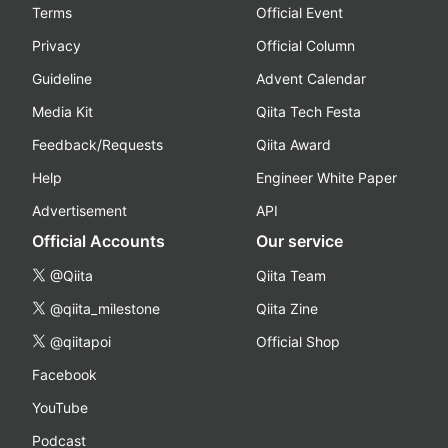
Terms
Official Event
Privacy
Official Column
Guideline
Advent Calendar
Media Kit
Qiita Tech Festa
Feedback/Requests
Qiita Award
Help
Engineer White Paper
Advertisement
API
Official Accounts
Our service
@Qiita
Qiita Team
@qiita_milestone
Qiita Zine
@qiitapoi
Official Shop
Facebook
YouTube
Podcast