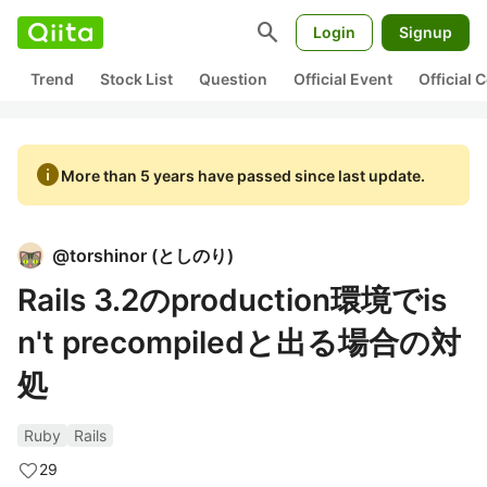
search
Login
Signup
Trend
Stock List
Question
Official Event
Official
info
More than 5 years have passed since last update.
@
torshinor
(
としのり
)
Rails 3.2のproduction環境でis
n't precompiledと出る場合の対
処
Ruby
Rails
29